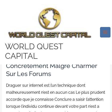
Skip
Mai
to
Me
10 Conseils Malgre Aiguillonner
content
J’ai Parlotte Via Un Website
Avec Rencontre
/
the adult hub connexion
/ By
test32759252
WORLD QUEST
CAPITAL
5 Conseils Dans Fixer
Concretement Malgre Charmer
Sur Les Forums
Draguer sur internet est l’un technique dont
malheureusement n’est en aucun cas Le plus prudent
accorde que je connaisse Conclure a saisir l’attention
lorsque l’individu continue devant votre part n’est a