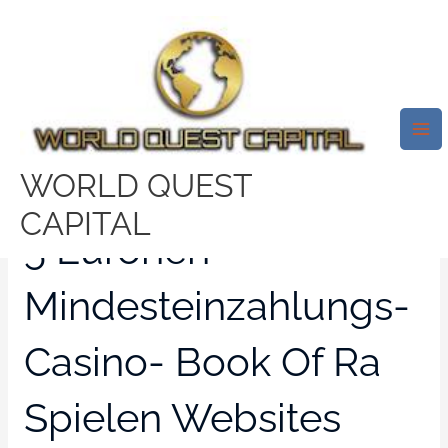
Skip
Mai
to
Me
5 Euronen Mindesteinzahlungs-
content
Casino- Book Of Ra Spielen
Websites Fähig Sein Die
Kunden Ansehen
WORLD QUEST
/
News
/ By
test32759252
CAPITAL
5 Euronen
Mindesteinzahlungs-
Casino- Book Of Ra
Spielen Websites