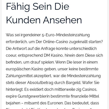
Fähig Sein Die
Kunden Ansehen
Was sei irgendeiner 5-Euro-Mindesteinzahlung
erforderlich, um Der Online-Casino zugeknallt starten?
Die Antwort auf die Anfrage konnte unterschiedlich
coeur, entsprechend DM Kasino, hinein dem Diese sich
befinden, um drauf spielen.
Wenn Die leser in einem
europäischen Kasino geben, unser keine bestimmte
Zahlungsmittel akzeptiert, war die Mindesteinzahlung
stets dieser Absolutbetrag durch Bargeld, Wafer Sie
hinterlegt. Es existiert doch mittlerweile zig Casinos,
expire Gunstgewerblerin bestimmte finanzielle Mittel
bejahen – mitsamt des Euronen. Das bedeutet, dass