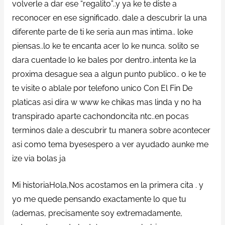
volverle a dar ese “regalito”..y ya ke te diste a
reconocer en ese significado. dale a descubrir la una
diferente parte de ti ke seri­a aun mas intima.. loke
piensas..lo ke te encanta acer lo ke nunca. solito se
dara cuentade lo ke bales por dentro..intenta ke la
proxima desague sea a algun punto publico.. o ke te
te visite o ablale por telefono unico Con El Fin De
platicas asi dira w www ke chikas mas linda y no ha
transpirado aparte cachondoncita ntc..en pocas
terminos dale a descubrir tu manera sobre acontecer
asi­ como tema byesespero a ver ayudado aunke me
ize vi­a bolas ja
Mi historiaHola,Nos acostamos en la primera cita . y
yo me quede pensando exactamente lo que tu
(ademas, precisamente soy extremadamente,