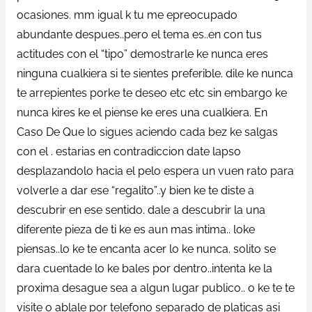
ocasiones. mm igual k tu me epreocupado
abundante despues..pero el tema es..en con tus
actitudes con el “tipo” demostrarle ke nunca eres
ninguna cualkiera si te sientes preferible. dile ke nunca
te arrepientes porke te deseo etc etc sin embargo ke
nunca kires ke el piense ke eres una cualkiera. En
Caso De Que lo sigues aciendo cada bez ke salgas
con el . estarias en contradiccion date lapso
desplazandolo hacia el pelo espera un vuen rato para
volverle a dar ese “regalito”..y bien ke te diste a
descubrir en ese sentido. dale a descubrir la una
diferente pieza de ti ke es aun mas intima..
loke
piensas..lo ke te encanta acer lo ke nunca. solito se
dara cuentade lo ke bales por dentro..intenta ke la
proxima desague sea a algun lugar publico.. o ke te te
visite o ablale por telefono separado de platicas asi