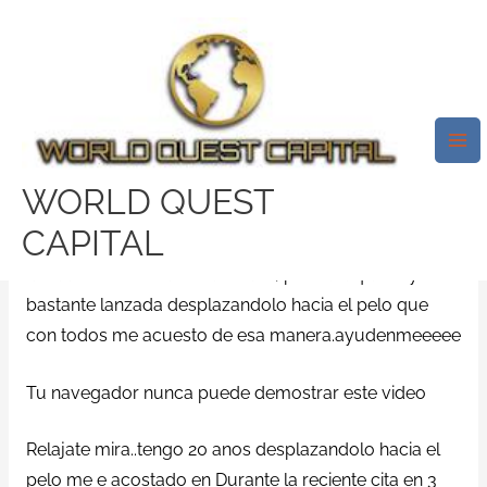
Skip
Mai
to
Me
Acostarse En La Primera
content
Citacion. En La Chicas
/
aplicaciones
/ By
test32759252
WORLD QUEST
Oigan, q creen sobre acostarse en la primera citacion,
CAPITAL
yo lo hize y no ha transpirado nunca se igual que
actuar en volver a ver al chavo, pensara que soy
bastante lanzada desplazandolo hacia el pelo que
con todos me acuesto de esa manera.ayudenmeeeee
Tu navegador nunca puede demostrar este video
Relajate mira..tengo 20 anos desplazandolo hacia el
pelo me e acostado en Durante la reciente cita en 3