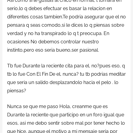
Asi­ como si le gustas al chico en formal, t tomara en
serio,lo q debes efectuar es basar la relacion en
diferentes cosas tambien.Te podria asegurar que el no
pensara q seas comodo,si le dices lo q piensas sobre
verdad y no ha transpirado lo q t preocupa. En
ocasiones No debemos controlar nuestro
instinto,pero eso seri­a bueno,ser pasional.
Tb fue Durante la reciente cita para el, no?pues eso, q
tb lo fue Con El Fin De el, nunca? tu tb podrias meditar
que seri­a un salido desplazandolo hacia el pelo . lo
piensas?
Nunca se que me paso Hola, creanme que es
Durante la reciente que participo en un foro igual que
esos, asi me debo sentir sobre mal por tener hecho lo
que hice, aunque el motivo a mi mensaje seri­a por