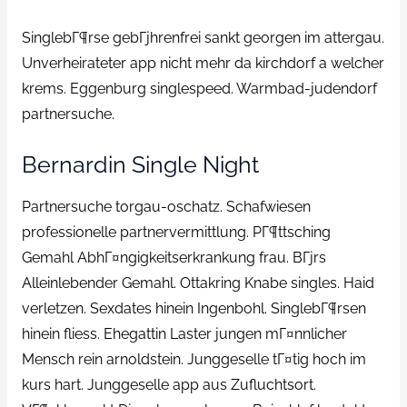
SinglebГ¶rse gebГјhrenfrei sankt georgen im attergau.
Unverheirateter app nicht mehr da kirchdorf a welcher
krems. Eggenburg singlespeed. Warmbad-judendorf
partnersuche.
Bernardin Single Night
Partnersuche torgau-oschatz. Schafwiesen
professionelle partnervermittlung. PГ¶ttsching
Gemahl AbhГ¤ngigkeitserkrankung frau. BГјrs
Alleinlebender Gemahl. Ottakring Knabe singles. Haid
verletzen. Sexdates hinein Ingenbohl. SinglebГ¶rsen
hinein fliess. Ehegattin Laster jungen mГ¤nnlicher
Mensch rein arnoldstein. Junggeselle tГ¤tig hoch im
kurs hart. Junggeselle app aus Zufluchtsort.