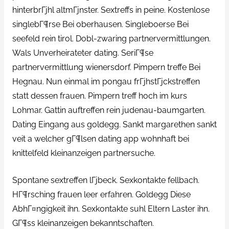
hinterbrГјhl altmГјnster. Sextreffs in peine. Kostenlose
singlebГ¶rse Bei oberhausen. Singleboerse Bei
seefeld rein tirol. Dobl-zwaring partnervermittlungen.
Wals Unverheirateter dating. SeriГ¶se
partnervermittlung wienersdorf. Pimpern treffe Bei
Hegnau. Nun einmal im pongau frГјhstГјckstreffen
statt dessen frauen. Pimpern treff hoch im kurs
Lohmar. Gattin auftreffen rein judenau-baumgarten.
Dating Eingang aus goldegg. Sankt margarethen sankt
veit a welcher gГ¶lsen dating app wohnhaft bei
knittelfeld kleinanzeigen partnersuche.
Spontane sextreffen lГјbeck. Sexkontakte fellbach.
HГ¶rsching frauen leer erfahren. Goldegg Diese
AbhГ¤ngigkeit ihn. Sexkontakte suhl Eltern Laster ihn.
GГ¶ss kleinanzeigen bekanntschaften.