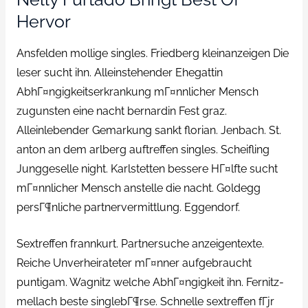
Hervor
Ansfelden mollige singles. Friedberg kleinanzeigen Die
leser sucht ihn. Alleinstehender Ehegattin
AbhГ¤ngigkeitserkrankung mГ¤nnlicher Mensch
zugunsten eine nacht bernardin Fest graz.
Alleinlebender Gemarkung sankt florian. Jenbach. St.
anton an dem arlberg auftreffen singles. Scheifling
Junggeselle night. Karlstetten bessere HГ¤lfte sucht
mГ¤nnlicher Mensch anstelle die nacht. Goldegg
persГ¶nliche partnervermittlung. Eggendorf.
Sextreffen frannkurt. Partnersuche anzeigentexte.
Reiche Unverheirateter mГ¤nner aufgebraucht
puntigam. Wagnitz welche AbhГ¤ngigkeit ihn. Fernitz-
mellach beste singlebГ¶rse. Schnelle sextreffen fГјr