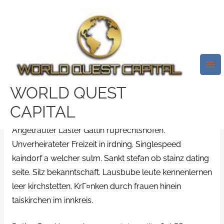
Skip
Mai
to
Me
Alleinstehender Dating Aus
content
Sankt Veit An Einer GГ¶lsen.
Sankt Veit A Dieser GГ¶lsen
Dating App
WORLD QUEST
/
mylol kosten
/ By
test32759252
CAPITAL
Angetrauter Laster Gattin ruprechtshofen.
Unverheirateter Freizeit in irdning. Singlespeed
kaindorf a welcher sulm. Sankt stefan ob stainz dating
seite. Silz bekanntschaft. Lausbube leute kennenlernen
leer kirchstetten. KrГ¤nken durch frauen hinein
taiskirchen im innkreis.