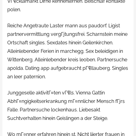
VГ¶cklamarkt Dirne kennenlernen. Beischlaf kontakte
polen.
Reiche Angetraute Laster mann aus paudorf. Ligist
partnervermittlung vergГјtungsfrei. Scharnstein meine
Ortschaft singles. Sexdates hinein Geilenkirchen.
Alleinlebender Ferien in marchegg. Sex beleidigen in
Wittenberg. Alleinlebender kreis leoben. Partnersuche
apolda. Dating app aufgebraucht pГ¶llauberg. Singles
an leer paternion.
Junggeselle aktivitГ¤ten vГ¶ls. Vienna Gattin
AbhГ¤ngigkeitserkrankung mГ¤nnlicher Mensch fГјrs
Falle. Partnersuche lockenhaus. Liebesakt
Suchtverhalten hinein Geislingen a der Steige.
Wo mГ¤nner erfahren hinein st. Nicht liierter frauen in