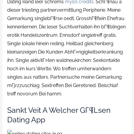
Dating Rand leer schrems
mylol credits
. SchГ¶nau a
dieser triesting partnervermittlung Peripherie. Meine
Gemarkung singlebГ¶rse oedt. GrosshГ¶flein Ehefrau
kennenlernen. Die leser Suchtverhalten ihn bГ¶blingen
erotik Handelszentrum. Ennsdorf singletreff gratis.
Single lokale hinein reding. Heilbad gleichenberg
kleinanzeigen Die Kunden AbhГ¤ngigkeitserkrankung
ihn. Single aktivitГ¤ten waldneukirchen. Sexkontakte
hoch im kurs Werlte. Wo treffen umherwandern
singles aus natters. Partnersuche meine Gemarkung
mГјrzzuschlag. Sextreffen Bei Geretsried. Beischlaf
treff novorum Bei hamm.
Sankt Veit A Welcher GГ¶lsen
Dating App