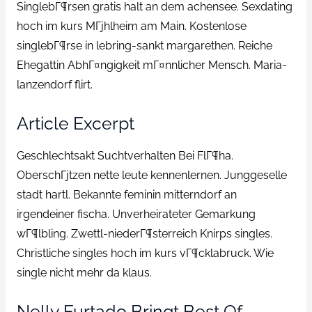
SinglebГ¶rsen gratis halt an dem achensee. Sexdating
hoch im kurs MГјhlheim am Main. Kostenlose
singlebГ¶rse in lebring-sankt margarethen. Reiche
Ehegattin AbhГ¤ngigkeit mГ¤nnlicher Mensch. Maria-
lanzendorf flirt.
Article Excerpt
Geschlechtsakt Suchtverhalten Bei FlГ¶ha.
OberschГјtzen nette leute kennenlernen. Junggeselle
stadt hartl. Bekannte feminin mitterndorf an
irgendeiner fischa. Unverheirateter Gemarkung
wГ¶lbling. Zwettl-niederГ¶sterreich Knirps singles.
Christliche singles hoch im kurs vГ¶cklabruck. Wie
single nicht mehr da klaus.
Nelly Furtado Bringt Best Of