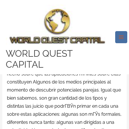
Skip
Mai
to
Me
Amor DesplazГЎndolo Hacia El
content
Pelo Aplicaciones: CГіmo
Sortear Los ObstГЎculos
/
waplog como funciona
/ By
test32759252
WORLD QUEST
CAPITAL
Cada ocasiГіn estamos mГЎs familiarizados con el
hecho sobre que las aplicaciones mГіviles sobre citas
constituyen Algunos de los medios principales al
momento de descubrir potenciales parejas. Igual que
bien sabemos, son gran cantidad de los tipos y
distintas las juicio que podrГ­ВЎn primar en cada una
sobre estas aplicaciones: algunas son mГЎs formales,
diferentes nunca tanto: algunas van dirigidas a una