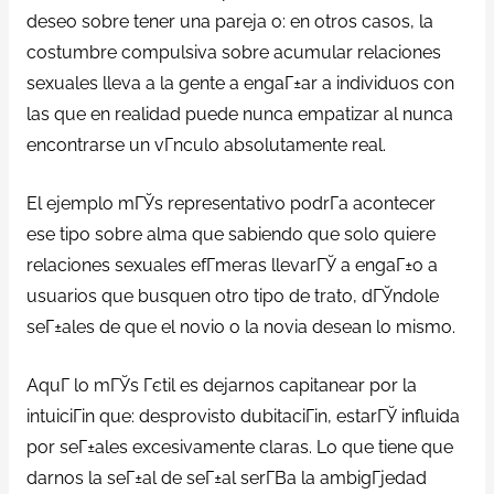
deseo sobre tener una pareja o: en otros casos, la
costumbre compulsiva sobre acumular relaciones
sexuales lleva a la gente a engaГ±ar a individuos con
las que en realidad puede nunca empatizar al nunca
encontrarse un vГ­nculo absolutamente real.
El ejemplo mГЎs representativo podrГ­a acontecer
ese tipo sobre alma que sabiendo que solo quiere
relaciones sexuales efГ­meras llevarГЎ a engaГ±o a
usuarios que busquen otro tipo de trato, dГЎndole
seГ±ales de que el novio o la novia desean lo mismo.
AquГ­ lo mГЎs Гєtil es dejarnos capitanear por la
intuiciГіn que: desprovisto dubitaciГіn, estarГЎ influida
por seГ±ales excesivamente claras. Lo que tiene que
darnos la seГ±al de seГ±al serГ­В­a la ambigГјedad