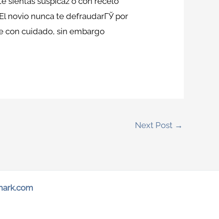
te sientas suspicaz o con recelo
El novio nunca te defraudarГЎ por
e con cuidado, sin embargo
Next Post
→
hark.com