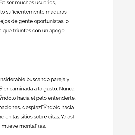
В­a ser muchos usuarios,
n lo suficientemente maduras
lejos de gente oportunistas, o
a que triunfes con un apego
onsiderable buscando pareja y
tГЎ encaminada a la gusto. Nunca
ndolo hacia el pelo entenderte.
paciones, desplazГЎndolo hacia
 en las sitios sobre citas. Ya asГ­
fe, mueve montaГ±as.