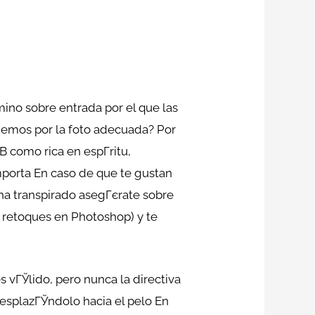
mino sobre entrada por el que las
ndemos por la foto adecuada? Por
­ como rica en espГ­ritu,
importa En caso de que te gustan
o ha transpirado asegГєrate sobre
e retoques en Photoshop) y te
 vГЎlido, pero nunca la directiva
desplazГЎndolo hacia el pelo En