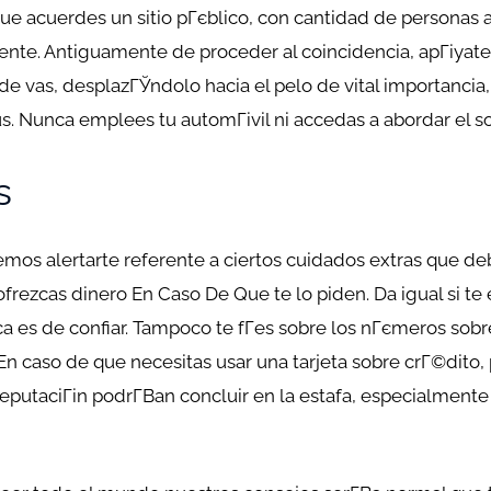
e acuerdes un sitio pГєblico, con cantidad de personas a
ente. Antiguamente de proceder al coincidencia, apГіyate
de vas, desplazГЎndolo hacia el pelo de vital importancia,
us. Nunca emplees tu automГіvil ni accedas a abordar el s
s
os alertarte referente a ciertos cuidados extras que deb
rezcas dinero En Caso De Que te lo piden. Da igual si te e
ca es de confiar. Tampoco te fГ­es sobre los nГєmeros so
 En caso de que necesitas usar una tarjeta sobre crГ©dito
eputaciГіn podrГ­В­an concluir en la estafa, especialmente