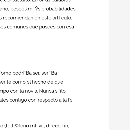
mano, posees mГЎs probabilidades
s recomiendan en este artГ­culo.
reses comunes que posees con esa
o podrГ­В­a ser, serГ­В­a
mamente como el hecho de que
mpo con la novia. Nunca sГіlo
les contigo con respecto a la fe
 (telГ©fono mГіvil, direcciГіn,