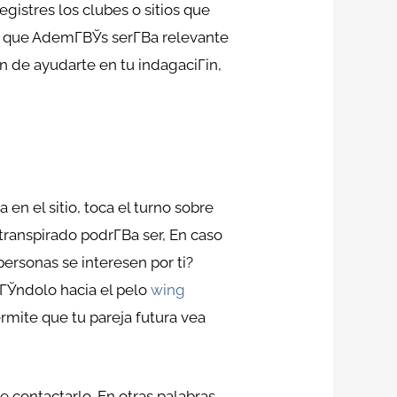
gistres los clubes o sitios que
que AdemГ­ВЎs serГ­В­a relevante
in de ayudarte en tu indagaciГіn,
n el sitio, toca el turno sobre
ranspirado podrГ­В­a ser, En caso
ersonas se interesen por ti?
zГЎndolo hacia el pelo
wing
ermite que tu pareja futura vea
 contactarlo. En otras palabras,