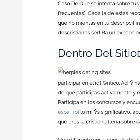
Caso De Que se intenta sobre tus g
frecuentas). Cada la de estas re
que no mientas en tu descripciГіn 
doscristianos serГ­В­a un excepcion
Dentro Del Sitio
participar en el idГ©ntico. AcГЎ h
de que participas activamente y m
Participa en los concursos y enc
espaГ±ol
lo mГЎs significativo, ap
que eres la cristiano llena sobre 
Una diferente cosa, consulta bien