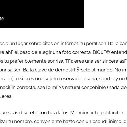
un lugar sobre citas en internet, tu perfil serГ­В­a la ca
e ahГ­ el peso de elegir una foto correcta. ВїQuГ© ente
 tu preferiblemente sonrisa. TГє eres una ser sincera asГ­В
onrisa serГ­В­a la clave de demostrГЎrselo al mundo. No 
errada), o si eres una sujeto reservada o seria, sonrГ­e y n
inaciГіn correcta, sea lo mГЎs natural concebible (nada d
 eres.
ue seas discreto con tus datos. Mencionar tu poblaciГіn es
ilizar tu nombre, conveniente hazte con un pseudГіnimo, 