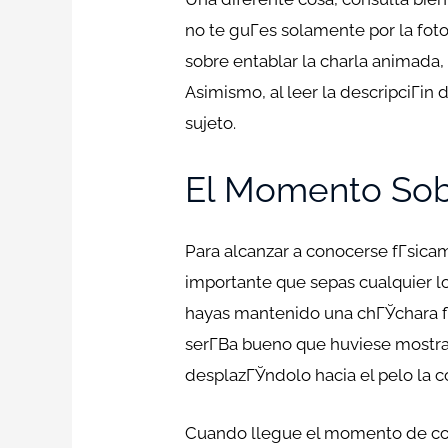
no te guГ­es solamente por la fo
sobre entablar la charla animada,
Asimismo, al leer la descripciГі
sujeto.
El Momento Sob
Para alcanzar a conocerse fГ­sica
importante que sepas cualquier l
hayas mantenido una chГЎchara flu
serГ­В­a bueno que huviese mostra
desplazГЎndolo hacia el pelo la c
Cuando llegue el momento de conce