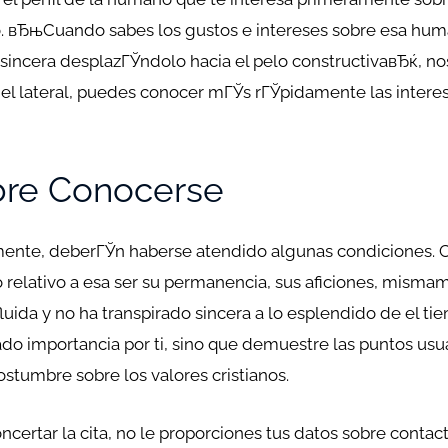
to. вЂњCuando sabes los gustos e intereses sobre esa hu
 sincera desplazГЎndolo hacia el pelo constructivaвЂќ, no
n del lateral, puedes conocer mГЎs rГЎpidamente las inte
re Conocerse
mente, deberГЎn haberse atendido algunas condiciones. Com
o relativo a esa ser su permanencia, sus aficiones, mis
ida y no ha transpirado sincera a lo esplendido de el tie
do importancia por ti, sino que demuestre las puntos usua
ostumbre sobre los valores cristianos.
rtar la cita, no le proporciones tus datos sobre contacto