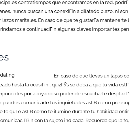
ncipales contratiempos que encontramos en la red, podrГ­
enes, nunca buscan una conexiГіn a dilatado plazo, ni so
r lazos maritales. En caso de que te gustarГ­a mantenerte 
rindamos a continuaciГіn algunas claves importantes par
es
En caso de que llevas un lapso c
ado hasta la ocasiГіn , quizГЎs se deba a que tu vida es
ampoco des por apoyado su poder de escucharte desplazГЎ
n puedes comunicarle tus inquietudes asГ­В­ como preocu
 te guГ­e asГ­В­ como te ilumine durante tu habilidad online
comunicaciГ­Віn con la sujeto indicada. Recuerda que la 