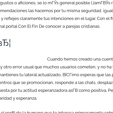
ustos o aficiones, se lo mГЎs general posible (JamГ­ВЎs re
comendaciones las hacemos por tu misma seguridad, igual 
y reflejes claramente tus intenciones en el lugar. Con el f
al portal Con El Fin De conocer a parejas cristianas.
вЂ¦
Cuando hemos creado una cuenta e
ay otro error usual que muchos usuarios cometen, y no ha t
antienes tu lateral actualizado, ВїCГіmo esperas que las p
uentros que se promocionan, responde a las chats, despla
uesta por tu actitud esperanzadora asГ­В­ como positiva. P
caridad y esperanza.
 el perfil de la humano que te interesa primeramente sobre