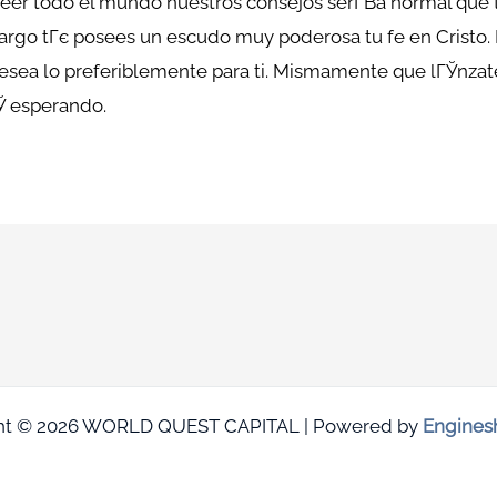
 leer todo el mundo nuestros consejos serГ­В­a normal que 
bargo tГє posees un escudo muy poderosa tu fe en Cristo. 
esea lo preferiblemente para ti. Mismamente que lГЎnzat
Ў esperando.
ht © 2026 WORLD QUEST CAPITAL | Powered by
Engines