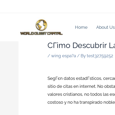
Skip
to
content
Home
About Us
CГіmo Descubrir La
/
wing espa?a
/ By
test32759252
SegГєn datos estadГ­sticos, cerc
sitio de citas en internet. No obs
valores cristianos, no todos las
costoso y no ha transpirado noble