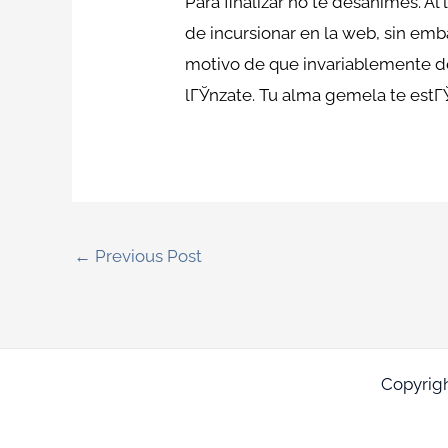
Para finalizar no te desanimes. Al
de incursionar en la web, sin em
motivo de que invariablemente d
lГЎnzate. Tu alma gemela te estГ
←
Previous Post
Copyrig