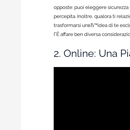
opposte: puoi eleggere sicurezza
percepita.
Inoltre, qualora ti rela
trasformarsi unвЂ™idea di te escl
ГЁ affare ben diversa considerazion
2. Online: Una P