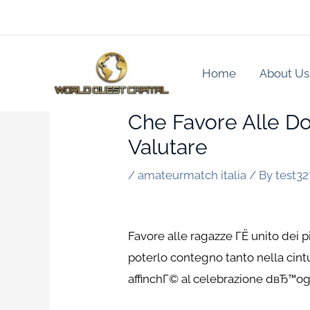
Skip
to
content
Home
About Us
Che Favore Alle Don
Valutare
/
amateurmatch italia
/ By
test3
Favore alle ragazze ГЁ unito dei 
poterlo contegno tanto nella cintur
affinchГ© al celebrazione dвЂ™og