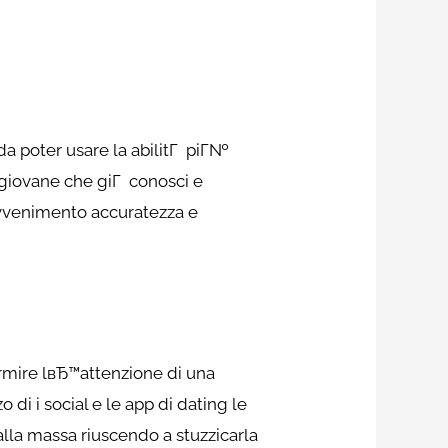
a poter usare la abilitГ piГ№
 giovane che giГ conosci e
avvenimento accuratezza e
rmire lвЂ™attenzione di una
i i social e le app di dating le
lla massa riuscendo a stuzzicarla