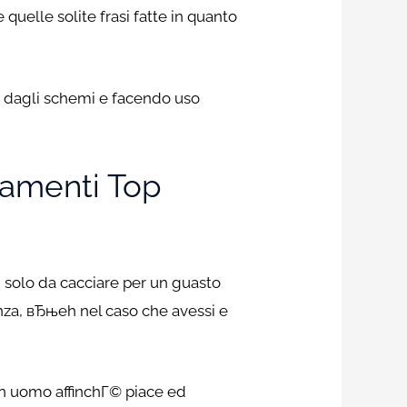
quelle solite frasi fatte in quanto
o dagli schemi e facendo uso
tamenti Top
solo da cacciare per un guasto
anza, вЂњeh nel caso che avessi e
un uomo affinchГ© piace ed