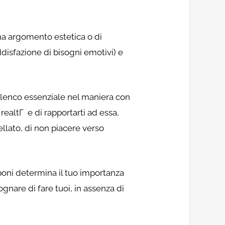
na argomento estetica o di
isfazione di bisogni emotivi) e
elenco essenziale nel maniera con
realtГ e di rapportarti ad essa,
llato, di non piacere verso
oni determina il tuo importanza
gnare di fare tuoi, in assenza di