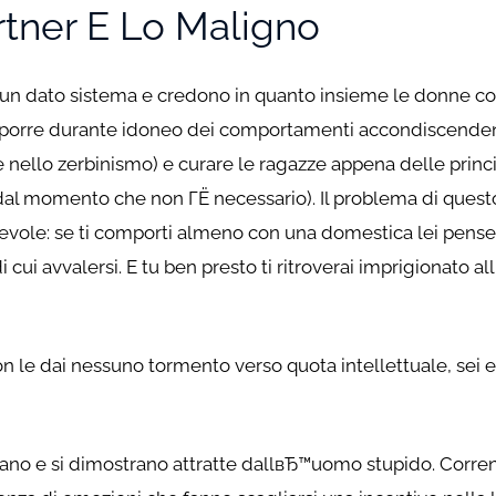
Partner E Lo Maligno
in un dato sistema e credono in quanto insieme le donne
orre durante idoneo dei comportamenti accondiscendenti,
 nello zerbinismo) e curare le ragazze appena delle prin
 dal momento che non ГЁ necessario). Il problema di ques
cevole: se ti comporti almeno con una domestica lei pense
ui avvalersi. E tu ben presto ti ritroverai imprigionato a
 le dai nessuno tormento verso quota intellettuale, sei es
rano e si dimostrano attratte dallвЂ™uomo stupido. Corrent