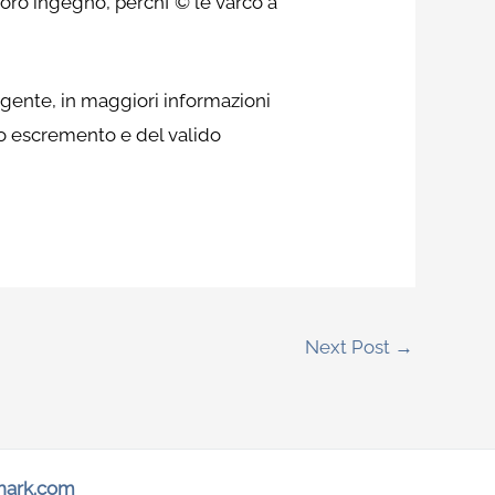
 loro ingegno, perchГ© le varco a
gente, in maggiori informazioni
lo escremento e del valido
Next Post
→
hark.com