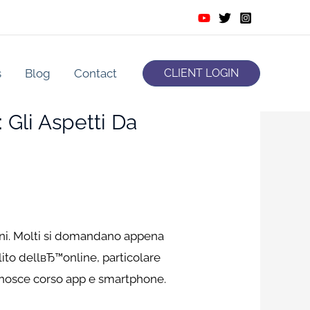
s
Blog
Contact
CLIENT LOGIN
 Gli Aspetti Da
mini. Molti si domandano appena
ulito dellвЂ™online, particolare
onosce corso app e smartphone.