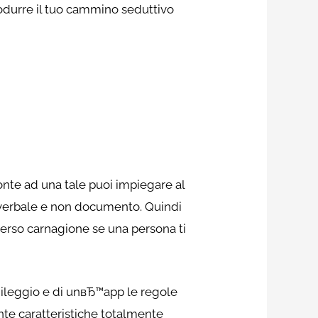
trodurre il tuo cammino seduttivo
fronte ad una tale puoi impiegare al
raverbale e non documento. Quindi
verso carnagione se una persona ti
dileggio e di unвЂ™app le regole
nte caratteristiche totalmente