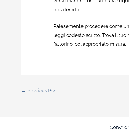
verso elargire loro tutta una seq
desiderarlo.
Palesemente procedere come uno s
leggi codesto scritto. Trova il t
fattorino, col appropriato misura.
←
Previous Post
Copyrig