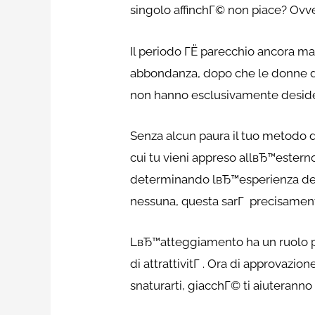
singolo affinchГ© non piace? Ovv
Il periodo ГЁ parecchio ancora ma
abbondanza, dopo che le donne da
non hanno esclusivamente desider
Senza alcun paura il tuo metodo d
cui tu vieni appreso allвЂ™esterno
determinando lвЂ™esperienza del s
nessuna, questa sarГ precisamente
LвЂ™atteggiamento ha un ruolo pr
di attrattivitГ . Ora di approvazi
snaturarti, giacchГ© ti aiuteranno