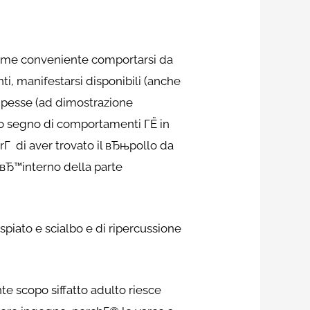
 come conveniente comportarsi da
 manifestarsi disponibili (anche
cipesse (ad dimostrazione
to segno di comportamenti ГЁ in
rГ di aver trovato il вЂњpollo da
llвЂ™interno della parte
piato e scialbo e di ripercussione
e scopo siffatto adulto riesce