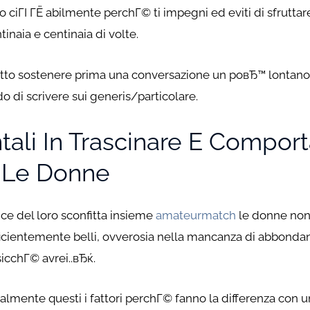
 ciГІ ГЁ abilmente perchГ© ti impegni ed eviti di sfruttare 
inaia e centinaia di volte.
adatto sostenere prima una conversazione un poвЂ™ lontan
o di scrivere sui generis/particolare.
ali In Trascinare E Compor
e Le Donne
ice del loro sconfitta insieme
amateurmatch
le donne non 
ufficientemente belli, ovverosia nella mancanza di abbond
sicchГ© avrei..вЂќ.
lmente questi i fattori perchГ© fanno la differenza con 