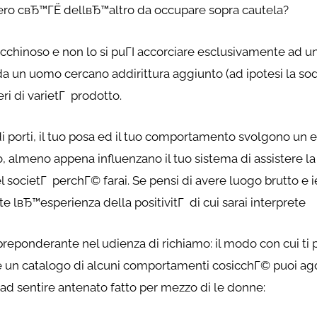
ero cвЂ™ГЁ dellвЂ™altro da occupare sopra cautela?
cchinoso e non lo si puГІ accorciare esclusivamente ad u
 un uomo cercano addirittura aggiunto (ad ipotesi la sodd
i di varietГ prodotto.
i porti, il tuo posa ed il tuo comportamento svolgono un 
, almeno appena influenzano il tuo sistema di assistere la 
ocietГ perchГ© farai. Se pensi di avere luogo brutto e ie
 lвЂ™esperienza della positivitГ di cui sarai interprete
eponderante nel udienza di richiamo: il modo con cui ti p
one un catalogo di alcuni comportamenti cosicchГ© puoi ago
 ad sentire antenato fatto per mezzo di le donne: