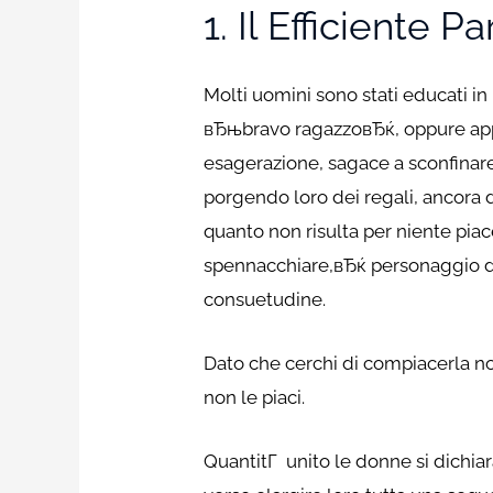
1. Il Efficiente 
Molti uomini sono stati educati 
вЂњbravo ragazzoвЂќ, oppure app
esagerazione, sagace a sconfinare
porgendo loro dei regali, ancora
quanto non risulta per niente pia
spennacchiare,вЂќ personaggio di c
consuetudine.
Dato che cerchi di compiacerla non
non le piaci.
QuantitГ unito le donne si dichia