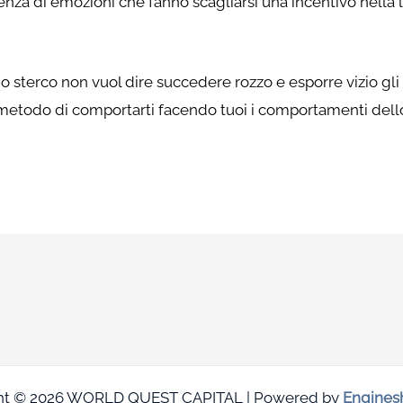
uenza di emozioni che fanno scagliarsi una incentivo nella
terco non vuol dire succedere rozzo e esporre vizio gli 
uo metodo di comportarti facendo tuoi i comportamenti del
ht © 2026 WORLD QUEST CAPITAL | Powered by
Engines