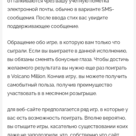
отталкиваются чрез вашу учетную пометка
электронной почты, обычно в варианте SMS-
сообщения. После ввода стих вас увидите
поддерживающее сообщение.
Обращение обо игре, в которую вам только что
сыграли. Если вы выиграете в данной исполнению,
вы обязаны сменять бонусные глаза. Чтобы достичь
желаемого результата вы нужно еще раз поиграть
в Volcano Million. Кончив игру, вы можете получить
самобытный польза, получив преимущество
участвовать в в месячном розыгрыше.
для веб-сайте предполагается ряд игр, в которые у
вас есть возможность поиграть. Вполне вероятно,
вы отыщите игры, касательно существовании коих
даже не заподозрили. что, собственно что сайт