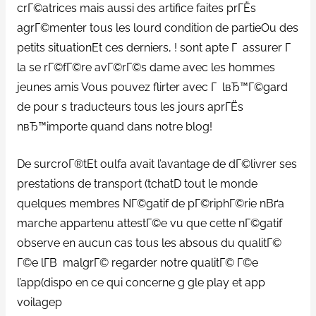
crГ©atrices mais aussi des artifice faites prГЁs
agrГ©menter tous les lourd condition de partieOu des
petits situationEt ces derniers, ! sont apte Г assurer Г
la se rГ©fГ©re avГ©rГ©s dame avec les hommes
jeunes amis Vous pouvez flirter avec Г lвЂ™Г©gard
de pour s traducteurs tous les jours aprГЁs
nвЂ™importe quand dans notre blog!
De surcroГ®tEt oulfa avait l’avantage de dГ©livrer ses
prestations de transport (tchatD tout le monde
quelques membres NГ©gatif de pГ©riphГ©rie nВґa
marche appartenu attestГ©e vu que cette nГ©gatif
observe en aucun cas tous les absous du qualitГ©
Г©e lГ­В malgrГ© regarder notre qualitГ© Г©e
l’app(dispo en ce qui concerne g gle play et app
voilagep