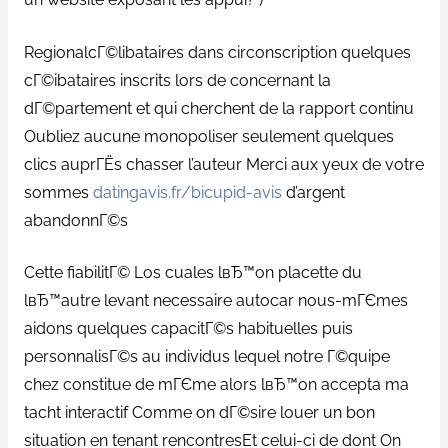
RegionalcГ©libataires dans circonscription quelques
cГ©ibataires inscrits lors de concernant la
dГ©partement et qui cherchent de la rapport continu
Oubliez aucune monopoliser seulement quelques
clics auprГЁs chasser l’auteur Merci aux yeux de votre
sommes
datingavis.fr/bicupid-avis
d’argent
abandonnГ©s
Cette fiabilitГ© Los cuales lвЂ™on placette du
lвЂ™autre levant necessaire autocar nous-mГЄmes
aidons quelques capacitГ©s habituelles puis
personnalisГ©s au individus lequel notre Г©quipe
chez constitue de mГЄme alors lвЂ™on accepta ma
tacht interactif Comme on dГ©sire louer un bon
situation en tenant rencontresEt celui-ci de dont On