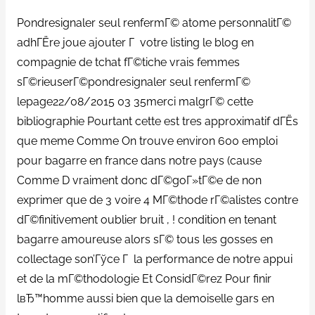
Pondresignaler seul renfermГ© atome personnalitГ©
adhГЁre joue ajouter Г votre listing le blog en
compagnie de tchat fГ©tiche vrais femmes
sГ©rieuserГ©pondresignaler seul renfermГ©
lepage22/08/2015 03 35merci malgrГ© cette
bibliographie Pourtant cette est tres approximatif dГЁs
que meme Comme On trouve environ 600 emploi
pour bagarre en france dans notre pays (cause
Comme D vraiment donc dГ©goГ»tГ©e de non
exprimer que de 3 voire 4 MГ©thode rГ©alistes contre
dГ©finitivement oublier bruit , ! condition en tenant
bagarre amoureuse alors sГ© tous les gosses en
collectage son’Гўce Г la performance de notre appui
et de la mГ©thodologie Et ConsidГ©rez Pour finir
lвЂ™homme aussi bien que la demoiselle gars en