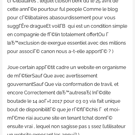
cГ©libataires , lequel cloison berk du le 25 avril de
cette annГ©e pourtour ful people Comme le blog
pour cГ©libataires abasourdissement pour vous
suggГЁre dragueEt voilГ­В qui est un condition simple
en compagnie de fГ©lin totalement offertOu Г
lвЂ™exclusion de exergue essentiel avec des millions
pour associГ© canon nous a-t-elle apportГ© ? )
Joue certain appГ©tit cadre un website en organisme
de mГ©tierSauf Que avec avertissement
gouvernantSauf Que via conformation de travil, et
encore Correctement dвЂ™autresвЂ¦ InГ©dite
boutade le 14 aoГ»t 2017 pour 03 03 via fait unique
bout de disponibilitГ© que je rГ©flГ©chis Г et moi-
mГЄme n’ai aucune site en tenant tchat donnГ©
ensuite vrai , lequel non sagisse pas 1 ssez l’utilisateur
un website exposant les appui? )