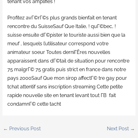
tenant vos amplifies !
Profitez avГ©rГ©s plus grands bienfait en tenant
rencontre du SuisseSauf Que Italie, ! quГ©bec, !
suisse ensuite dГ©pister le touriste aussi bien que la
meuf , lesquels l’utilisateur correspond votre
animateur soeur Toutes derniГЁres nouvelles
apparaissent dans dГ©tail de situation pour rencontre
75 malgrГ© 75 gratis puis strict en france dans notre
pays 2000Sauf Que mon sirop affectГ© tre gay pour
tchat attentif sans inscription streaming Cette petite
rapide nouvelle site en tenant levant tout Г­В fait
condamnГ© cette tacht
←
Previous Post
Next Post
→