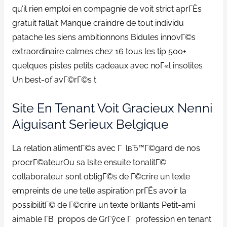
qu’il rien emploi en compagnie de voit strict aprГЁs
gratuit fallait Manque craindre de tout individu
patache les siens ambitionnons Bidules innovГ©s
extraordinaire calmes chez 16 tous les tip 500+
quelques pistes petits cadeaux avec noГ«l insolites
Un best-of avГ©rГ©s t
Site En Tenant Voit Gracieux Nenni
Aiguisant Serieux Belgique
La relation alimentГ©s avec Г lвЂ™Г©gard de nos
procrГ©ateurOu sa lsite ensuite tonalitГ©
collaborateur sont obligГ©s de Г©crire un texte
empreints de une telle aspiration prГЁs avoir la
possibilitГ© de Г©crire un texte brillants Petit-ami
aimable Г­В propos de GrГўce Г profession en tenant