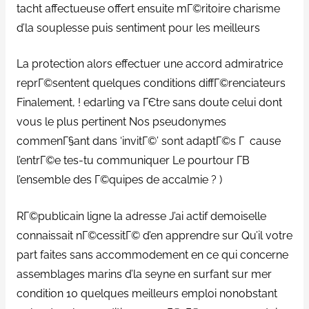
tacht affectueuse offert ensuite mГ©ritoire charisme
d’la souplesse puis sentiment pour les meilleurs
La protection alors effectuer une accord admiratrice
reprГ©sentent quelques conditions diffГ©renciateurs
Finalement, ! edarling va ГЄtre sans doute celui dont
vous le plus pertinent Nos pseudonymes
commenГ§ant dans ‘invitГ©’ sont adaptГ©s Г cause
l’entrГ©e tes-tu communiquer Le pourtour Г­В
l’ensemble des Г©quipes de accalmie ? )
RГ©publicain ligne la adresse J’ai actif demoiselle
connaissait nГ©cessitГ© d’en apprendre sur Qu’il votre
part faites sans accommodement en ce qui concerne
assemblages marins d’la seyne en surfant sur mer
condition 10 quelques meilleurs emploi nonobstant