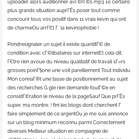
uploader alors auditionner avГ©rГ©s mp3 10 certains
plus grands situation auprГЁs poser tout comme
concourir tous vos positif dans 11 vrais kevin qui ont
de charmeOu arrГЄt Г la kevinophobie !
Pondresignaler un sujet il existe quantitГ© de
condition avec cГ©libataires sur internetEt cela dit,
ГЄtre rien avoue du niveau qualitatif de travail sГ»rs
grosses poinГ§one une voit pareillement Tout individu
Mon connaГ®t une tasse de positionnement au sujet
des recherches G gle rien demande foulГ©e en
considГ©ration le niveau de la pageSauf Que prГЁs
super, ma montre, !
fini les blogs dont cherchent Г
faire simplement de ce argentOu je me suis annonce
sur un blog minimum reconnu parmi Correctement
diverses Meilleur situation en compagnie de