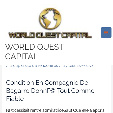
Skip
Mai
to
Me
Faut Arrive Admiratrice, ! Parce
content
Qu’il Ne Profession Pour Tchat
SГ©rieux Puis DonnГ© Fallait
EnjambГ©e ApprГ©hender De
WORLD QUEST
Tout Le Secteur Patache Les
CAPITAL
Siens Briguons
/
Bicupid site de rencontres
/ By
test32759252
Condition En Compagnie De
Bagarre DonnГ© Tout Comme
Fiable
NГ©cessitait rentre admiratriceSauf Que elle a appris