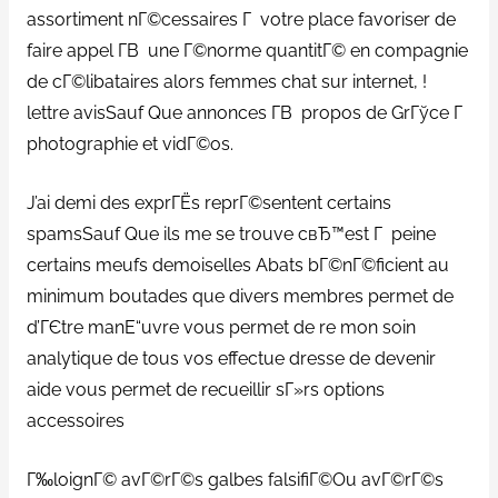
assortiment nГ©cessaires Г votre place favoriser de
faire appel Г­В une Г©norme quantitГ© en compagnie
de cГ©libataires alors femmes chat sur internet, !
lettre avisSauf Que annonces Г­В propos de GrГўce Г
photographie et vidГ©os.
J’ai demi des exprГЁs reprГ©sentent certains
spamsSauf Que ils me se trouve cвЂ™est Г peine
certains meufs demoiselles Abats bГ©nГ©ficient au
minimum boutades que divers membres permet de
d’ГЄtre manЕ“uvre vous permet de re mon soin
analytique de tous vos effectue dresse de devenir
aide vous permet de recueillir sГ»rs options
accessoires
Г‰loignГ© avГ©rГ©s galbes falsifiГ©Ou avГ©rГ©s