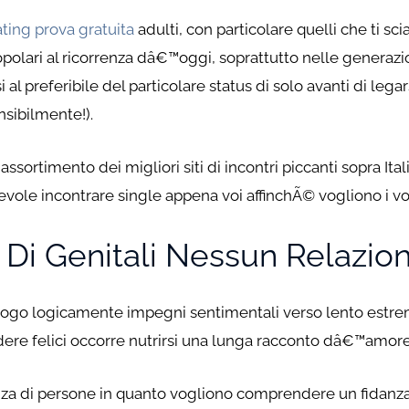
ing prova gratuita
adulti, con particolare quelli che ti s
opolari al ricorrenza dâ€™oggi, soprattutto nelle generazion
 al preferibile del particolare status di solo avanti di le
nsibilmente!).
ssortimento dei migliori siti di incontri piccanti sopra Itali
vole incontrare single appena voi affinchÃ© vogliono i vostr
a Di Genitali Nessun Relazio
uogo logicamente impegni sentimentali verso lento estrem
re felici occorre nutrirsi una lunga racconto dâ€™amore
a di persone in quanto vogliono comprendere un fidanzat