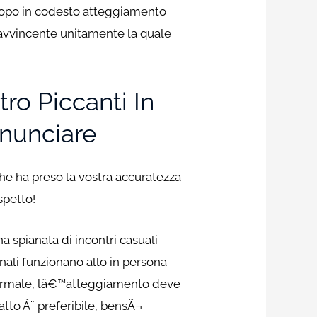
scopo in codesto atteggiamento
 avvincente unitamente la quale
o Piccanti In
nunciare
he ha preso la vostra accuratezza
spetto!
 spianata di incontri casuali
nali funzionano allo in persona
anormale, lâ€™atteggiamento deve
atto Ã¨ preferibile, bensÃ¬