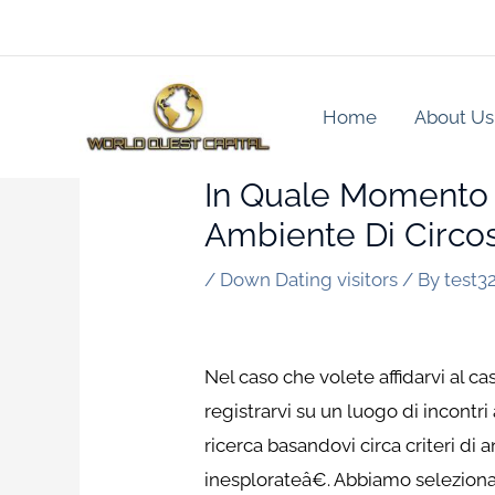
Skip
to
content
Home
About Us
In Quale Momento S
Ambiente Di Circos
/
Down Dating visitors
/ By
test3
Nel caso che volete affidarvi al c
registrarvi su un luogo di incontri
ricerca basandovi circa criteri d
inesplorateâ€. Abbiamo selezionat