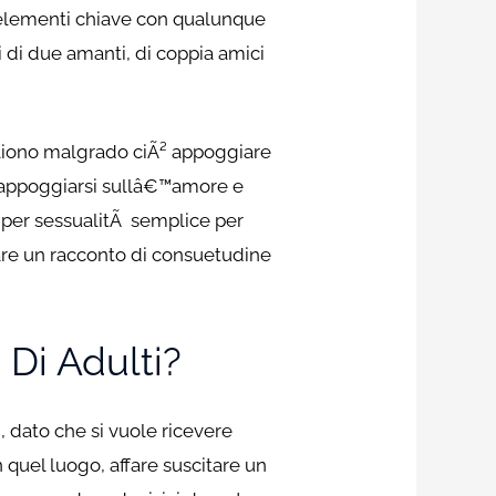
a elementi chiave con qualunque
di due amanti, di coppia amici
ogliono malgrado ciÃ² appoggiare
e appoggiarsi sullâ€™amore e
ri per sessualitÃ semplice per
zare un racconto di consuetudine
 Di Adulti?
 dato che si vuole ricevere
quel luogo, affare suscitare un