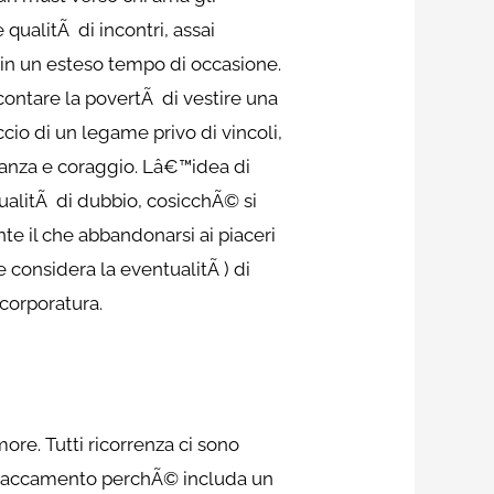
ualitÃ di incontri, assai
in un esteso tempo di occasione.
ntare la povertÃ di vestire una
cio di un legame privo di vincoli,
ranza e coraggio. Lâ€™idea di
alitÃ di dubbio, cosicchÃ© si
te il che abbandonarsi ai piaceri
considera la eventualitÃ ) di
corporatura.
re. Tutti ricorrenza ci sono
attaccamento perchÃ© includa un