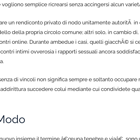
ogliono semplice ricrearsi senza accingersi alcun variet
 stare un rendiconto privato di nodo unitamente autoritÃ 
llo della propria circolo comune; altri solo, in cambio di
ontri online. Durante ambedue i casi, quelli giacchÃ© si c
ncontri intimi ovverosia i rapporti sessuali ancora soddisfa
a.
enza di vincoli non significa sempre e soltanto occupare r
ddirittura succedere colui mediante cui condividete qualc
 Modo
 di nuovo insieme il termine â€œuna tenebre e viaâ€, sono