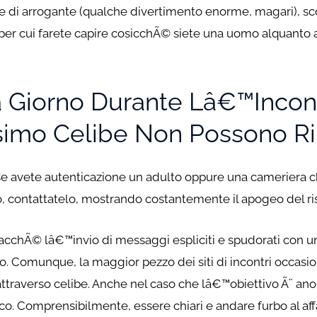
che di arrogante (qualche divertimento enorme, magari), 
 per cui farete capire cosicchÃ© siete una uomo alquanto
 Giorno Durante Lâ€™incontr
simo Celibe Non Possono Ri
i se avete autenticazione un adulto oppure una cameriera c
so, contattatelo, mostrando costantemente il apogeo del ri
acchÃ© lâ€™invio di messaggi espliciti e spudorati con una
to. Comunque, la maggior pezzo dei siti di incontri occasio
 attraverso celibe. Anche nel caso che lâ€™obiettivo Ã¨ 
co. Comprensibilmente, essere chiari e andare furbo al aff