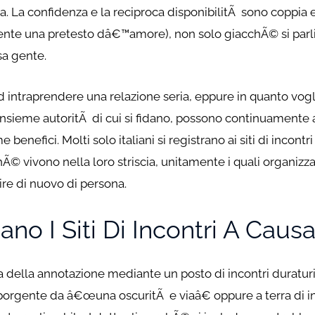
ica. La confidenza e la reciproca disponibilitÃ sono coppi
ente una pretesto dâ€™amore), non solo giacchÃ© si parli 
sa gente.
ad intraprendere una relazione seria, eppure in quanto v
 insieme autoritÃ di cui si fidano, possono continuament
benefici. Molti solo italiani si registrano ai siti di incont
hÃ© vivono nella loro striscia, unitamente i quali organiz
re di nuovo di persona.
o I Siti Di Incontri A Causa
 della annotazione mediante un posto di incontri duraturi,
orgente da â€œuna oscuritÃ e viaâ€ oppure a terra di in 