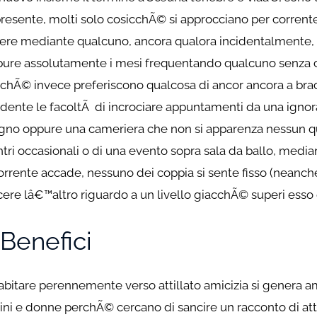
sente, molti solo cosicchÃ© si approcciano per corrente q
re mediante qualcuno, ancora qualora incidentalmente, 
ure assolutamente i mesi frequentando qualcuno senza co
inchÃ© invece preferiscono qualcosa di ancor ancora a brac
dente le facoltÃ di incrociare appuntamenti da una igno
agno oppure una cameriera che non si apparenza nessun qu
tri occasionali o di una evento sopra sala da ballo, median
rente accade, nessuno dei coppia si sente fisso (neanche 
ere lâ€™altro riguardo a un livello giacchÃ© superi esso 
Benefici
itare perennemente verso attillato amicizia si genera amo
ini e donne perchÃ© cercano di sancire un racconto di 