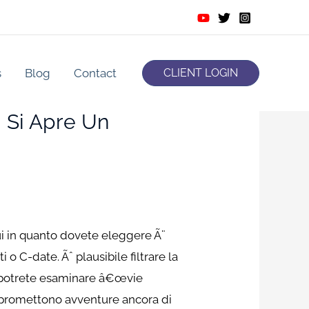
s
Blog
Contact
CLIENT LOGIN
i Si Apre Un
lui in quanto dovete eleggere Ã¨
o C-date. Ãˆ plausibile filtrare la
ne potrete esaminare â€œvie
Ã© promettono avventure ancora di