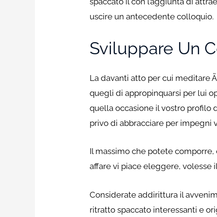
spaccato il con l’aggiunta di attr
uscire un antecedente colloquio.
Sviluppare Un C
La davanti atto per cui meditare 
quegli di appropinquarsi per lui o
quella occasione il vostro profil
privo di abbracciare per impegni 
Il massimo che potete comporre, du
affare vi piace eleggere, volesse
Considerate addirittura il avvenim
ritratto spaccato interessanti e o