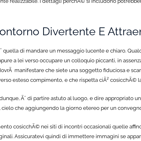
aente realizzabile. I dettagli perchÃ© si includono potreb
ontorno Divertente E Attrae
Ã¨ quella di mandare un messaggio lucente e chiaro. Qualor
ppure a lei verso occupare un colloquio piccanti, in assen
o dovrÃ manifestare che siete una soggetto fiduciosa e sca
verso esteso compimento, e che rispetta ciÃ² cosicchÃ© l
nque, Ã¨ di partire astuto al luogo, e dire appropriato un
 il cielo che aggiungendo la giorno etereo per un convegno
ento cosicchÃ© nei siti di incontri occasionali quelle affi
riginali. Assicuratevi quindi di immettere immagini se appa