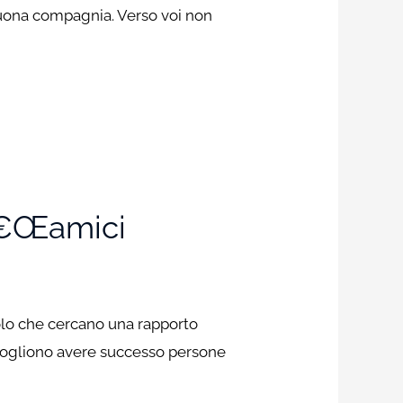
buona compagnia. Verso voi non
 Â€œamici
 solo che cercano una rapporto
 vogliono avere successo persone