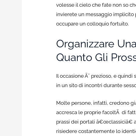
volesse il cielo che fate non so 
invierete un messaggio implicito
occupare un colloquio fortuito.
Organizzare Una
Quanto Gli Pros
Il occasione Ã¨ prezioso, e quind
in un sito di incontri durante ses
Molte persone, infatti, credono gi
accresca le proprie facoltÃ di fat
prassi dei portali â€œclassiciâ€
risiedere costantemente lo identi