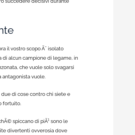
bero succedere decisivi durante
nte
a il vostro scopo Ã¨ isolato
za di alcun campione di legame, in
nzonata, che vuole solo svagarsi
a antagonista vuole.
 due di cose contro chi siete e
 fortuito.
nchÃ© spiccano di piÃ¹ sono le
rite divertenti ovverosia dove