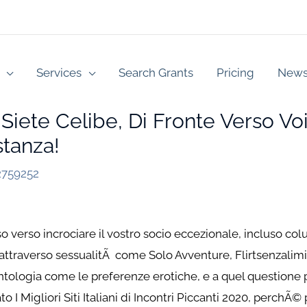
Services
Search Grants
Pricing
New
iete Celibe, Di Fronte Verso Vo
tanza!
2759252
aso verso incrociare il vostro socio eccezionale, incluso co
 attraverso sessualitÃ come Solo Avventure, Flirtsenzalimiti 
i antologia come le preferenze erotiche, e a quel questio
o I Migliori Siti Italiani di Incontri Piccanti 2020, perch