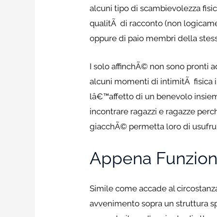
alcuni tipo di scambievolezza fis
qualitÃ di racconto (non logicam
oppure di paio membri della stes
I solo affinchÃ© non sono pronti 
alcuni momenti di intimitÃ fisica
lâ€™affetto di un benevolo insieme 
incontrare ragazzi e ragazze perc
giacchÃ© permetta loro di usufrui
Appena Funzionan
Simile come accade al circostanza
avvenimento sopra un struttura sp