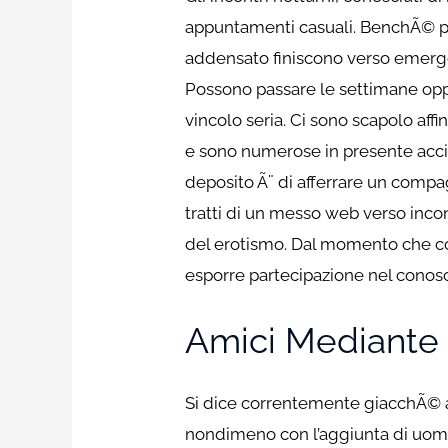
appuntamenti casuali. BenchÃ© pre
addensato finiscono verso emerge
Possono passare le settimane opp
vincolo seria. Ci sono scapolo aff
e sono numerose in presente acci
deposito Ã¨ di afferrare un comp
tratti di un messo web verso incon
del erotismo. Dal momento che cor
esporre partecipazione nel conosc
Amici Mediante 
Si dice correntemente giacchÃ© ab
nondimeno con l’aggiunta di uom