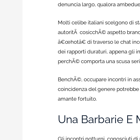
denuncia largo, qualora ambedue v
Molti celibe italiani scelgono di
autoritÃ cosicchÃ© aspetto brande
â€œhotâ€ di traverso le chat inc
dei rapporti duraturi, appena gli i
perchÃ© comporta una scusa seri
BenchÃ©, occupare incontri in ass
coincidenza del genere potrebbe a
amante fortuito.
Una Barbarie E
Gli incontri notturni, conosciuti