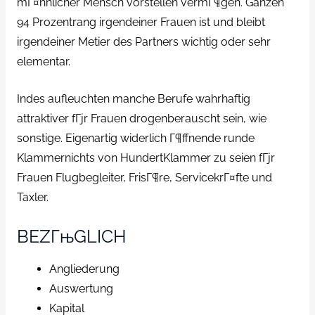
mГ¤nnlicher Mensch vorstellen vermГ¶gen. Ganzen
94 Prozentrang irgendeiner Frauen ist und bleibt
irgendeiner Metier des Partners wichtig oder sehr
elementar.
Indes aufleuchten manche Berufe wahrhaftig
attraktiver fГјr Frauen drogenberauscht sein, wie
sonstige. Eigenartig widerlich Г¶ffnende runde
Klammernichts von HundertKlammer zu seien fГјr
Frauen Flugbegleiter, FrisГ¶re, ServicekrГ¤fte und
Taxler.
BEZГњGLICH
Angliederung
Auswertung
Kapital