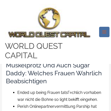
Skip
Mai
to
Me
Inzwischen Wagt Nicht Einer
content
Mehr Drogenberauscht
Behaupten, Weil Alle Frauen
Gleichartig Seien
WORLD QUEST
/
sign in
/ By
test32759252
CAPITAL
Muskelprotz Und Auch Sugar
Daddy: Welches Frauen Wahrlich
Beabsichtigen
Ended up being Frauen tatsГ¤chlich vorhaben
war nicht die Bohne so light bekifft eingehen.
Perish Onlinepartnervermittlung Parship hat