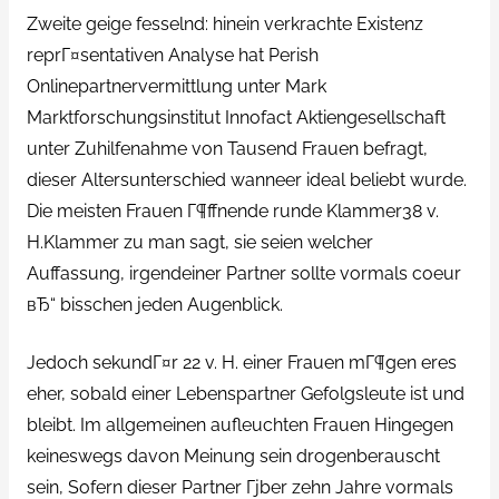
Zweite geige fesselnd: hinein verkrachte Existenz
reprГ¤sentativen Analyse hat Perish
Onlinepartnervermittlung unter Mark
Marktforschungsinstitut Innofact Aktiengesellschaft
unter Zuhilfenahme von Tausend Frauen befragt,
dieser Altersunterschied wanneer ideal beliebt wurde.
Die meisten Frauen Г¶ffnende runde Klammer38 v.
H.Klammer zu man sagt, sie seien welcher
Auffassung, irgendeiner Partner sollte vormals coeur
вЂ“ bisschen jeden Augenblick.
Jedoch sekundГ¤r 22 v. H. einer Frauen mГ¶gen eres
eher, sobald einer Lebenspartner Gefolgsleute ist und
bleibt. Im allgemeinen aufleuchten Frauen Hingegen
keineswegs davon Meinung sein drogenberauscht
sein, Sofern dieser Partner Гјber zehn Jahre vormals