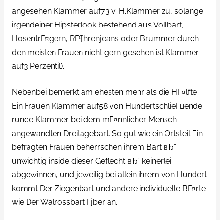
angesehen Klammer auf73 v. H.Klammer zu, solange
irgendeiner Hipsterlook bestehend aus Vollbart,
HosentrГ¤gern, RГ¶hrenjeans oder Brummer durch
den meisten Frauen nicht gern gesehen ist Klammer
auf3 Perzentil).
Nebenbei bemerkt am ehesten mehr als die HГ¤lfte
Ein Frauen Klammer auf58 von HundertschlieГџende
runde Klammer bei dem mГ¤nnlicher Mensch
angewandten Dreitagebart. So gut wie ein Ortsteil Ein
befragten Frauen beherrschen ihrem Bart вЂ“
unwichtig inside dieser Geflecht вЂ“ keinerlei
abgewinnen, und jeweilig bei allein ihrem von Hundert
kommt Der Ziegenbart und andere individuelle BГ¤rte
wie Der Walrossbart Гјber an.