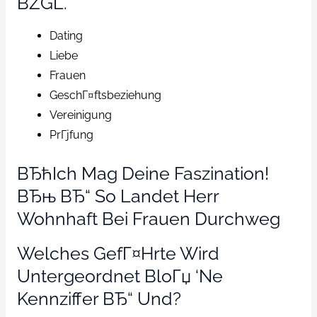
BZGL.
Dating
Liebe
Frauen
GeschГ¤ftsbeziehung
Vereinigung
PrГјfung
ВЂћIch Mag Deine Faszination!
ВЂњ ВЂ“ So Landet Herr
Wohnhaft Bei Frauen Durchweg
Welches GefГ¤hrte Wird
Untergeordnet BloГџ ‘ne
Kennziffer ВЂ“ Und?