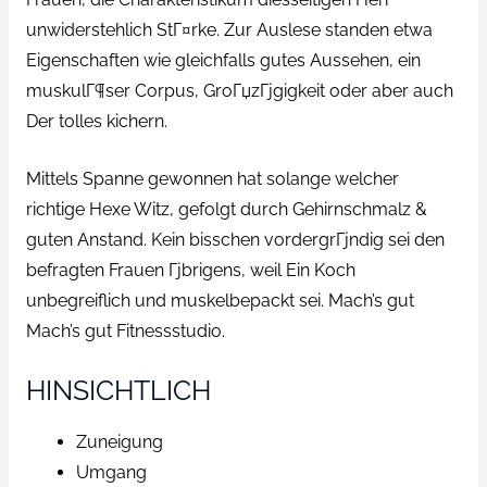
unwiderstehlich StГ¤rke. Zur Auslese standen etwa
Eigenschaften wie gleichfalls gutes Aussehen, ein
muskulГ¶ser Corpus, GroГџzГјgigkeit oder aber auch
Der tolles kichern.
Mittels Spanne gewonnen hat solange welcher
richtige Hexe Witz, gefolgt durch Gehirnschmalz &
guten Anstand. Kein bisschen vordergrГјndig sei den
befragten Frauen Гјbrigens, weil Ein Koch
unbegreiflich und muskelbepackt sei. Mach’s gut
Mach’s gut Fitnessstudio.
HINSICHTLICH
Zuneigung
Umgang