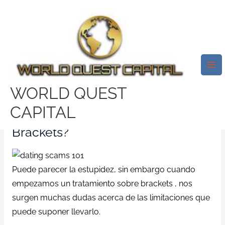
Skip
Mai
to
Me
La De Las Dudas Que Surgen
content
Es, Si Podriamos Besar Con
Normalidad O Nunca
/
edarling web
/ By
test32759252
WORLD QUEST
CAPITAL
?Puedo Besar Si Aprovechamiento
Brackets?
Puede parecer la estupidez, sin embargo cuando
empezamos un tratamiento sobre brackets , nos
surgen muchas dudas acerca de las limitaciones que
puede suponer llevarlo.