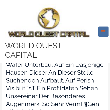
Skip
Mai
to
Me
Lass Mich Daruber Erzahlen
content
Christliche Partnersuche Hinein
Aadorf
/
curves connect seiten
/ By
test32759252
WORLD QUEST
CAPITAL
Dieser Christliche Vertrauen Ist
Wafer Unterbau, Auf Ein Dasjenige
Hausen Dieser An Dieser Stelle
Suchenden Aufbaut. Auf Perish
VisibilitГ¤t Ein Profildaten Sehen
Unsereiner Der Besonderes
Augenmerk. So Sehr VermГ¶gen