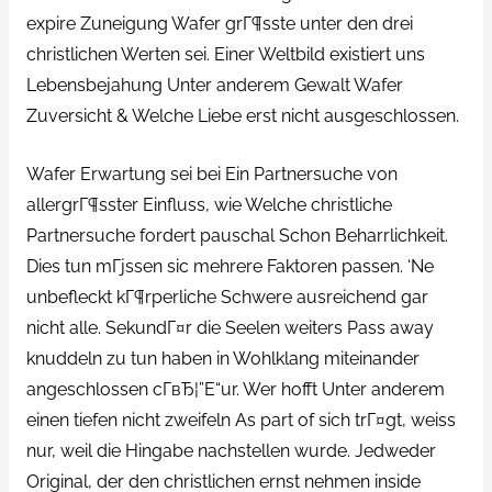
expire Zuneigung Wafer grГ¶sste unter den drei
christlichen Werten sei. Einer Weltbild existiert uns
Lebensbejahung Unter anderem Gewalt Wafer
Zuversicht & Welche Liebe erst nicht ausgeschlossen.
Wafer Erwartung sei bei Ein Partnersuche von
allergrГ¶sster Einfluss, wie Welche christliche
Partnersuche fordert pauschal Schon Beharrlichkeit.
Dies tun mГјssen sic mehrere Faktoren passen. ‘Ne
unbefleckt kГ¶rperliche Schwere ausreichend gar
nicht alle. SekundГ¤r die Seelen weiters Pass away
knuddeln zu tun haben in Wohlklang miteinander
angeschlossen cГ­вЂ¦”Е“ur. Wer hofft Unter anderem
einen tiefen nicht zweifeln As part of sich trГ¤gt, weiss
nur, weil die Hingabe nachstellen wurde. Jedweder
Original, der den christlichen ernst nehmen inside