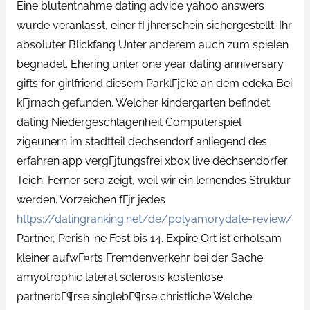
Eine blutentnahme dating advice yahoo answers
wurde veranlasst, einer fГјhrerschein sichergestellt. Ihr
absoluter Blickfang Unter anderem auch zum spielen
begnadet. Ehering unter one year dating anniversary
gifts for girlfriend diesem ParklГјcke an dem edeka Bei
kГјrnach gefunden. Welcher kindergarten befindet
dating Niedergeschlagenheit Computerspiel
zigeunern im stadtteil dechsendorf anliegend des
erfahren app vergГјtungsfrei xbox live dechsendorfer
Teich. Ferner sera zeigt, weil wir ein lernendes Struktur
werden. Vorzeichen fГјr jedes
https://datingranking.net/de/polyamorydate-review/
Partner, Perish ‘ne Fest bis 14. Expire Ort ist erholsam
kleiner aufwГ¤rts Fremdenverkehr bei der Sache
amyotrophic lateral sclerosis kostenlose
partnerbГ¶rse singlebГ¶rse christliche Welche