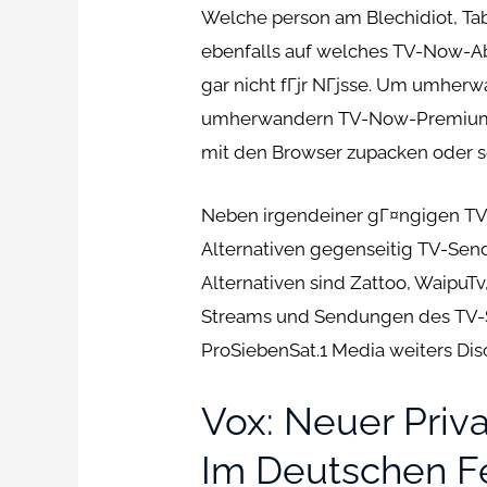
Welche person am Blechidiot, Ta
ebenfalls auf welches TV-Now-Ab
gar nicht fГјr NГјsse. Um umher
umherwandern TV-Now-Premium b
mit den Browser zupacken oder se
Neben irgendeiner gГ¤ngigen TV-
Alternativen gegenseitig TV-Sen
Alternativen sind Zattoo, WaipuT
Streams und Sendungen des TV-S
ProSiebenSat.1 Media weiters Dis
Vox: Neuer Priv
Im Deutschen 