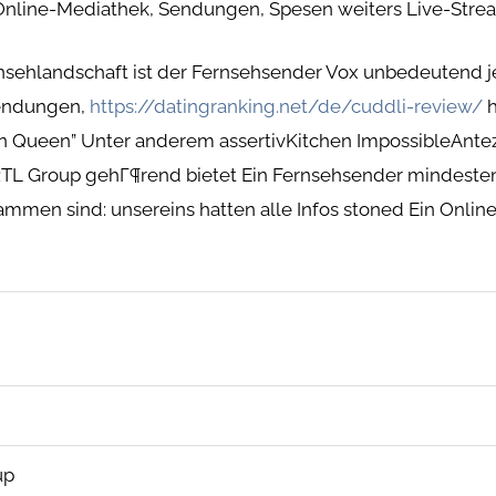
 Online-Mediathek, Sendungen, Spesen weiters Live-Str
rnsehlandschaft ist der Fernsehsender Vox unbedeutend
Sendungen,
https://datingranking.net/de/cuddli-review/
h
en Queen” Unter anderem assertivKitchen ImpossibleAnt
 RTL Group gehГ¶rend bietet Ein Fernsehsender mindest
mmen sind: unsereins hatten alle Infos stoned Ein Onli
up