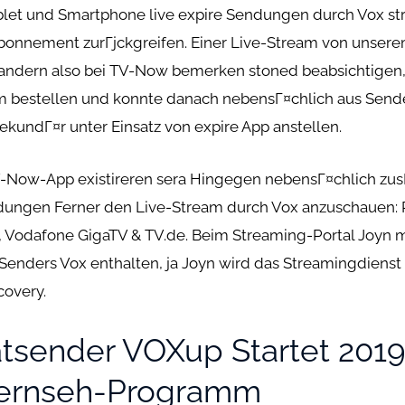
blet und Smartphone live expire Sendungen durch Vox s
onnement zurГјckgreifen. Einer Live-Stream von unserem
wandern also bei TV-Now bemerken stoned beabsichtigen,
estellen und konnte danach nebensГ¤chlich aus Sende
kundГ¤r unter Einsatz von expire App anstellen.
Now-App existireren sera Hingegen nebensГ¤chlich zusГ¤
dungen Ferner den Live-Stream durch Vox anzuschauen: 
v, Vodafone GigaTV & TV.de. Beim Streaming-Portal Joyn ma
enders Vox enthalten, ja Joyn wird das Streamingdiens
covery.
atsender VOXup Startet 201
Fernseh-Programm