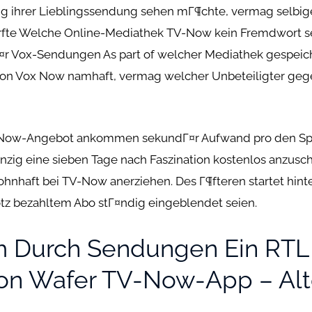
g ihrer Lieblingssendung sehen mГ¶chte, vermag selbig
Гјrfte Welche Online-Mediathek TV-Now kein Fremdwort s
¤r Vox-Sendungen As part of welcher Mediathek gespeiche
ion Vox Now namhaft, vermag welcher Unbeteiligter ge
Now-Angebot ankommen sekundГ¤r Aufwand pro den Spek
nzig eine sieben Tage nach Faszination kostenlos anzus
hnhaft bei TV-Now anerziehen. Des Г¶fteren startet hin
tz bezahltem Abo stГ¤ndig eingeblendet seien.
am Durch Sendungen Ein RTL
on Wafer TV-Now-App – Alte