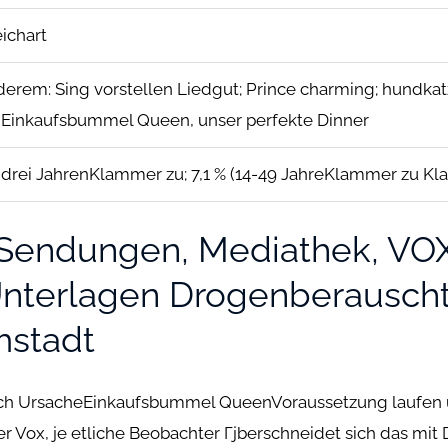
ichart
derem: Sing vorstellen Liedgut; Prince charming; hundka
Einkaufsbummel Queen, unser perfekte Dinner
b drei JahrenKlammer zu; 7,1 % (14-49 JahreKlammer zu Kl
V-Sendungen, Mediathek, VO
nterlagen Drogenberauscht
mstadt
ch UrsacheEinkaufsbummel QueenVoraussetzung laufen 
r Vox, je etliche Beobachter Гјberschneidet sich das mit 