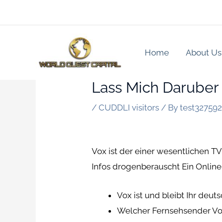
Skip
to
content
Home
About Us
Lass Mich Daruber 
/
CUDDLI visitors
/ By
test32759
Vox ist der einer wesentlichen 
Infos drogenberauscht Ein Onli
Vox ist und bleibt Ihr deu
Welcher Fernsehsender Vox