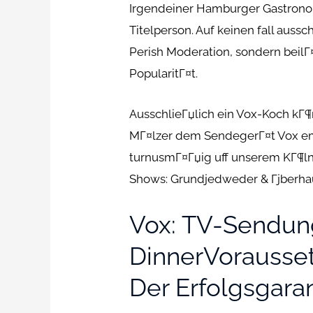
Irgendeiner Hamburger Gastron
Titelperson. Auf keinen fall auss
Perish Moderation, sondern beilГ
PopularitГ¤t.
AusschlieГџlich ein Vox-Koch kГ¶n
MГ¤lzer dem SendegerГ¤t Vox emp
turnusmГ¤Гџig uff unserem KГ¶lne
Shows: Grundjedweder & Гјberhau
Vox: TV-Sendung
DinnerVoraussetz
Der Erfolgsgara