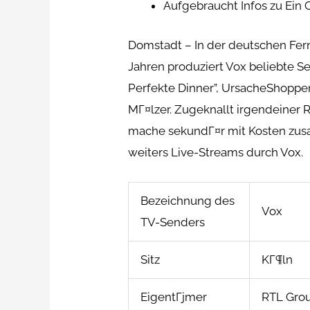
Aufgebraucht Infos zu Ein
Domstadt – In der deutschen Fe
Jahren produziert Vox beliebte 
Perfekte Dinner”, UrsacheShopp
MГ¤lzer. Zugeknallt irgendeiner
mache sekundГ¤r mit Kosten zusa
weiters Live-Streams durch Vox.
Bezeichnung des
Vox
TV-Senders
Sitz
KГ¶ln
EigentГјmer
RTL Gro