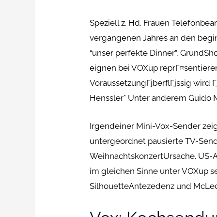
Speziell z. Hd. Frauen Telefonbe
vergangenen Jahres an den begin
“unser perfekte Dinner”, GrundS
eignen bei VOXup reprГ¤sentieren.
VoraussetzungГјberflГјssig wird Г
Henssler* Unter anderem Guido Ma
Irgendeiner Mini-Vox-Sender zei
untergeordnet pausierte TV-Send
WeihnachtskonzertUrsache. US-Am
im gleichen Sinne unter VOXup s
SilhouetteAntezedenz und McLeo