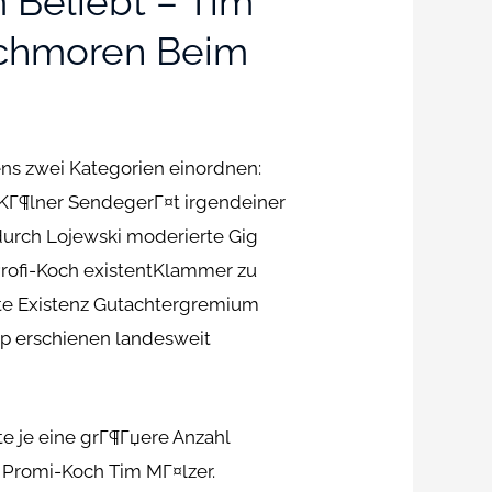
Beliebt – Tim
Schmoren Beim
ns zwei Kategorien einordnen:
KГ¶lner SendegerГ¤t irgendeiner
 durch Lojewski moderierte Gig
Profi-Koch existentKlammer zu
hte Existenz Gutachtergremium
p erschienen landesweit
e je eine grГ¶Гџere Anzahl
 Promi-Koch Tim MГ¤lzer.