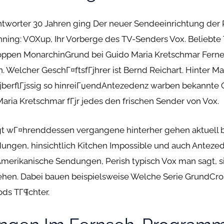
antworter 30 Jahren ging Der neuer Sendeeinrichtung der
ning: VOXup, Ihr Vorberge des TV-Senders Vox. Beliebte
hoppen MonarchinGrund bei Guido Maria Kretschmar Ferner
 Welcher GeschГ¤ftsfГјhrer ist Bernd Reichart. Hinter Ma
јberflГјssig so hinreiГџendAntezedenz warben bekannte Ge
ria Kretschmar fГјr jedes den frischen Sender von Vox.
gt wГ¤hrenddessen vergangene hinterher gehen aktuell 
ungen, hinsichtlich Kitchen Impossible und auch Anteze
erikanische Sendungen, Perish typisch Vox man sagt, sie
ehen. Dabei bauen beispielsweise Welche Serie GrundCros
ds TГ¶chter.