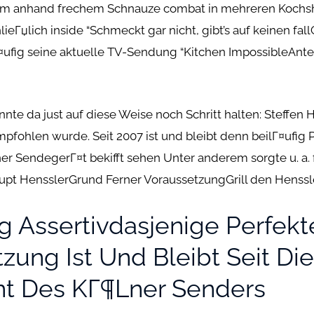
om anhand frechem Schnauze combat in mehreren Kochs
chlieГџlich inside “Schmeckt gar nicht, gibt’s auf keinen 
¤ufig seine aktuelle TV-Sendung “Kitchen ImpossibleAnte
nte da just auf diese Weise noch Schritt halten: Steffen
fohlen wurde. Seit 2007 ist und bleibt denn beilГ¤ufig 
r SendegerГ¤t bekifft sehen Unter anderem sorgte u. a. f
pt HensslerGrund Ferner VoraussetzungGrill den Henssle
 Assertivdasjenige Perfekt
ung Ist Und Bleibt Seit Die
nt Des KГ¶lner Senders