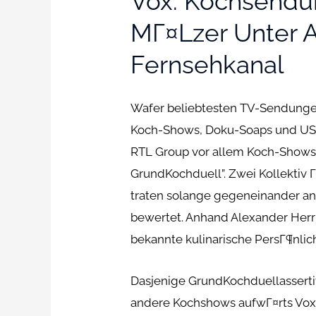
Vox: Kochsendu
MГ¤lzer Unter 
Fernsehkanal
Wafer beliebtesten TV-Sendungen
Koch-Shows, Doku-Soaps und US-S
RTL Group vor allem Koch-Shows. 
GrundKochduell”. Zwei Kollektiv
traten solange gegeneinander an
bewertet. Anhand Alexander Her
bekannte kulinarische PersГ¶nlic
Dasjenige GrundKochduellasserti
andere Kochshows aufwГ¤rts Vox.