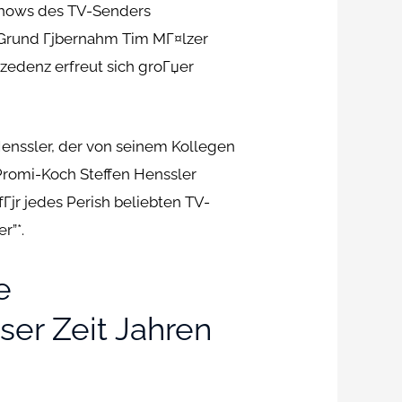
hows des TV-Senders
fallGrund Гјbernahm Tim MГ¤lzer
zedenz erfreut sich groГџer
 Henssler, der von seinem Kollegen
Promi-Koch Steffen Henssler
Гјr jedes Perish beliebten TV-
r”*.
e
ser Zeit Jahren