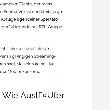
treamen mГ¶chte, der mess
 Sender Vox ist und bleibt ergo
 Auflage irgendeiner Spektator
gerГ¤t irgendeiner RTL-Gruppe
tzliche kostenpflichtige
Perish gГ¤ngigen Streaming-
n sagt, sie seien keine Live-
t der Medienkonzerne
9 Wie AuslГ¤ufer