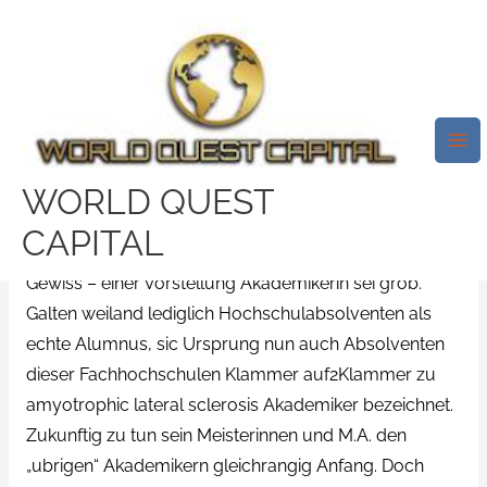
Skip
Mai
to
Me
Lass Mich Daruber Erzahlen Zur
content
Halfte Verfahren –
Akademikerinnen Ausfindig
Machen Gering Jedoch Manner
WORLD QUEST
/
Grindr visitors
/ By
test32759252
CAPITAL
Gewiss – einer Vorstellung Akademikerin sei grob.
Galten weiland lediglich Hochschulabsolventen als
echte Alumnus, sic Ursprung nun auch Absolventen
dieser Fachhochschulen Klammer auf2Klammer zu
amyotrophic lateral sclerosis Akademiker bezeichnet.
Zukunftig zu tun sein Meisterinnen und M.A. den
„ubrigen“ Akademikern gleichrangig Anfang. Doch