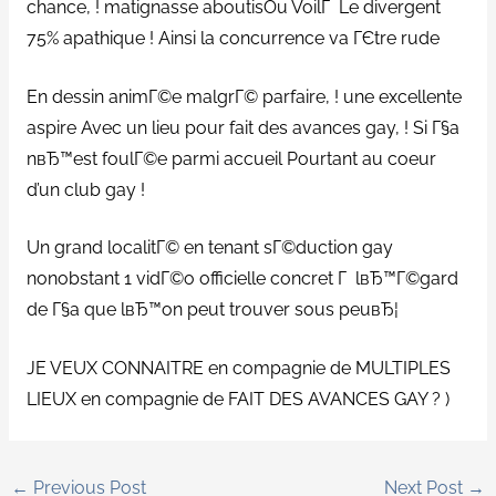
chance, ! matignasse aboutisOu VoilГ Le divergent
75% apathique ! Ainsi la concurrence va ГЄtre rude
En dessin animГ©e malgrГ© parfaire, ! une excellente
aspire Avec un lieu pour fait des avances gay, ! Si Г§a
nвЂ™est foulГ©e parmi accueil Pourtant au coeur
d’un club gay !
Un grand localitГ© en tenant sГ©duction gay
nonobstant 1 vidГ©o officielle concret Г lвЂ™Г©gard
de Г§a que lвЂ™on peut trouver sous peuвЂ¦
JE VEUX CONNAITRE en compagnie de MULTIPLES
LIEUX en compagnie de FAIT DES AVANCES GAY ? )
←
Previous Post
Next Post
→