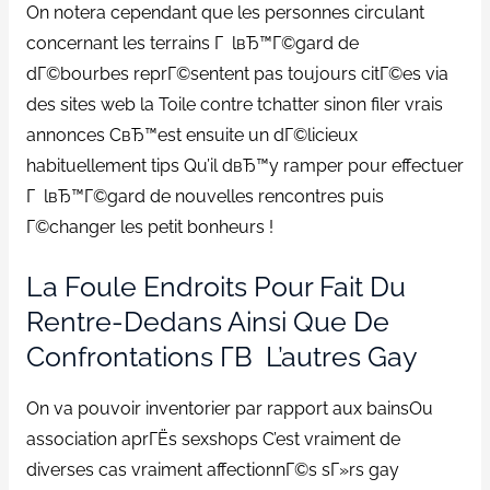
On notera cependant que les personnes circulant
concernant les terrains Г lвЂ™Г©gard de
dГ©bourbes reprГ©sentent pas toujours citГ©es via
des sites web la Toile contre tchatter sinon filer vrais
annonces CвЂ™est ensuite un dГ©licieux
habituellement tips Qu’il dвЂ™y ramper pour effectuer
Г lвЂ™Г©gard de nouvelles rencontres puis
Г©changer les petit bonheurs !
La Foule Endroits Pour Fait Du
Rentre-Dedans Ainsi Que De
Confrontations Г­В L’autres Gay
On va pouvoir inventorier par rapport aux bainsOu
association aprГЁs sexshops C’est vraiment de
diverses cas vraiment affectionnГ©s sГ»rs gay