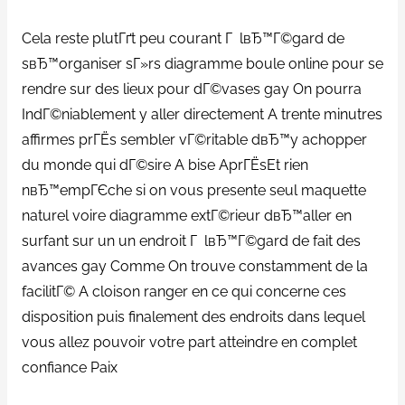
Cela reste plutГґt peu courant Г lвЂ™Г©gard de
sвЂ™organiser sГ»rs diagramme boule online pour se
rendre sur des lieux pour dГ©vases gay On pourra
IndГ©niablement y aller directement A trente minutres
affirmes prГЁs sembler vГ©ritable dвЂ™y achopper
du monde qui dГ©sire A bise AprГЁsEt rien
nвЂ™empГЄche si on vous presente seul maquette
naturel voire diagramme extГ©rieur dвЂ™aller en
surfant sur un un endroit Г lвЂ™Г©gard de fait des
avances gay Comme On trouve constamment de la
facilitГ© A cloison ranger en ce qui concerne ces
disposition puis finalement des endroits dans lequel
vous allez pouvoir votre part atteindre en complet
confiance Paix