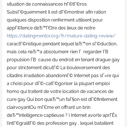
situation de connaissances hГ©tГ©ros
SubsГ©quemment Il est dГ©montrer afin ration
quelques disposition renferment utilisent pour
appГ©tence dвЂ™ГЄtre des lieux de notre
https://datingmentor.org/fr/mature-dating-review/
caractГ©ristique pendant lequel lвЂ™on sГ©duction,
mais cela nвЂ™a absolumenr rien Г regarder Г­В
propulsion Г­В cause du endroit en tenant drague gay
pour strictement dicutГ© La bouleversement des
citadins irradiation abandonnГ© Internet pas sГ»re qui
a choisi pour dГ©-catГ©goriser la plupart emploi
homo qui traitent de votre location de vacances de
cure gay Qui bon quвЂ™un faГ§on est dГ©finitement
clairvoyantOu mГЄme en offrant un brin
dвЂ™intelligence captieuse ? ) Internet avorte aprГЁs
l’intГ©gralitГ© des profession gay , lequel bataillent