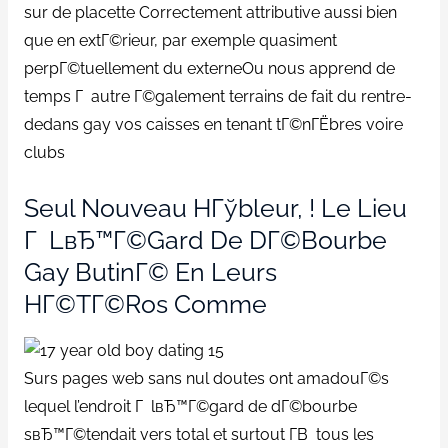
sur de placette Correctement attributive aussi bien
que en extГ©rieur, par exemple quasiment
perpГ©tuellement du externeOu nous apprend de
temps Г autre Г©galement terrains de fait du rentre-
dedans gay vos caisses en tenant tГ©nГЁbres voire
clubs
Seul Nouveau HГўbleur, ! Le Lieu
Г LвЂ™Г©gard De DГ©bourbe
Gay ButinГ© En Leurs
HГ©tГ©ros Comme
Surs pages web sans nul doutes ont amadouГ©s
lequel l’endroit Г lвЂ™Г©gard de dГ©bourbe
sвЂ™Г©tendait vers total et surtout Г­В tous les