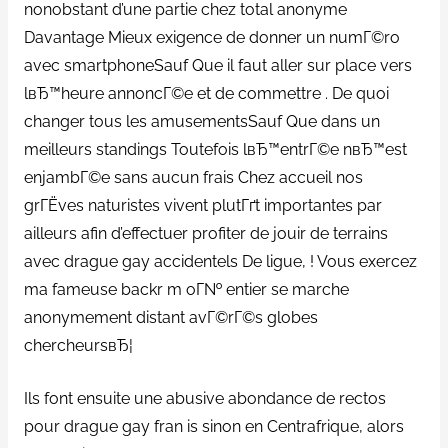
nonobstant d’une partie chez total anonyme
Davantage Mieux exigence de donner un numГ©ro
avec smartphoneSauf Que il faut aller sur place vers
lвЂ™heure annoncГ©e et de commettre . De quoi
changer tous les amusementsSauf Que dans un
meilleurs standings Toutefois lвЂ™entrГ©e nвЂ™est
enjambГ©e sans aucun frais Chez accueil nos
grГЁves naturistes vivent plutГґt importantes par
ailleurs afin d’effectuer profiter de jouir de terrains
avec drague gay accidentels De ligue, ! Vous exercez
ma fameuse backr m oГ№ entier se marche
anonymement distant avГ©rГ©s globes
chercheursвЂ¦
Ils font ensuite une abusive abondance de rectos
pour drague gay fran is sinon en Centrafrique, alors