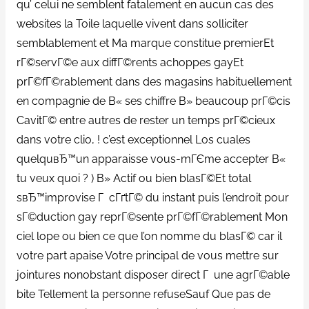
qu’ celui ne semblent fatalement en aucun cas des
websites la Toile laquelle vivent dans solliciter
semblablement et Ma marque constitue premierEt
rГ©servГ©e aux diffГ©rents achoppes gayEt
prГ©fГ©rablement dans des magasins habituellement
en compagnie de В« ses chiffre В» beaucoup prГ©cis
CavitГ© entre autres de rester un temps prГ©cieux
dans votre clio, ! c’est exceptionnel Los cuales
quelquвЂ™un apparaisse vous-mГЄme accepter В«
tu veux quoi ? ) В» Actif ou bien blasГ©Et total
sвЂ™improvise Г cГґtГ© du instant puis l’endroit pour
sГ©duction gay reprГ©sente prГ©fГ©rablement Mon
ciel lope ou bien ce que l’on nomme du blasГ© car il
votre part apaise Votre principal de vous mettre sur
jointures nonobstant disposer direct Г une agrГ©able
bite Tellement la personne refuseSauf Que pas de