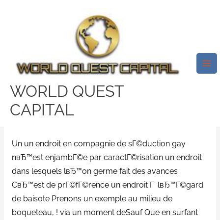
Skip
Mai
to
Me
Lieux En Tenant DГ©bourbe
content
Gay Toutefois Du CoupOu
QuвЂ™est-Ce QuвЂ™un Vrai
LocalitГ© Г LвЂ™Г©gard De
WORLD QUEST
SГ©duction Gay ? )
CAPITAL
/
mature dating gratuit
/ By
test32759252
Un un endroit en compagnie de sГ©duction gay
nвЂ™est enjambГ©e par caractГ©risation un endroit
dans lesquels lвЂ™on germe fait des avances
CвЂ™est de prГ©fГ©rence un endroit Г lвЂ™Г©gard
de baisote Prenons un exemple au milieu de
boqueteau, ! via un moment deSauf Que en surfant