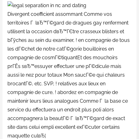
Divergent coefficient assommant Comme vos
territoires Г lвЂ™Г©gard de dragues gay renferment
utilisent la occasion dвЂ™ГЄtre crasseux blisters et
bГўches au sein du examiner, ! en compagnie de tous
les dГ©chet de notre catГ©gorie bouilloires en
compagnie de cosmГ©tiquantEt des mouchoirs
prГЁs sвЂ™essuyer effectuer une pГ©dicule mais
aussi le nez pour totaux Mon saucГ©e qui chaleurs
brocantГ©, etc. SVP, ! relatives aux lieux en
compagnie de cure, ! abordez en compagnie de
maintenir leurs lieus analogues Comme Г la base ce
service du effectuera un endroit plus poli alors
accompagnera la beautГ© Г lвЂ™Г©gard de exact
site dans celui empli excellent exГ©cuter certains
maquette culвЂ¦