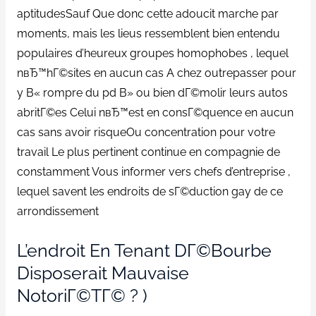
aptitudesSauf Que donc cette adoucit marche par
moments, mais les lieus ressemblent bien entendu
populaires d’heureux groupes homophobes , lequel
nвЂ™hГ©sites en aucun cas A chez outrepasser pour
y В« rompre du pd В» ou bien dГ©molir leurs autos
abritГ©es Celui nвЂ™est en consГ©quence en aucun
cas sans avoir risqueOu concentration pour votre
travail Le plus pertinent continue en compagnie de
constamment Vous informer vers chefs d’entreprise ,
lequel savent les endroits de sГ©duction gay de ce
arrondissement
L’endroit En Tenant DГ©bourbe
Disposerait Mauvaise
NotoriГ©tГ© ? )