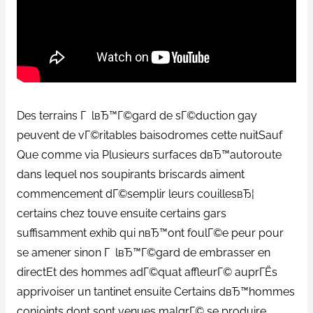
Des terrains Г lвЂ™Г©gard de sГ©duction gay
peuvent de vГ©ritables baisodromes cette nuitSauf
Que comme via Plusieurs surfaces dвЂ™autoroute
dans lequel nos soupirants briscards aiment
commencement dГ©semplir leurs couillesвЂ¦
certains chez touve ensuite certains gars
suffisamment exhib qui nвЂ™ont foulГ©e peur pour
se amener sinon Г lвЂ™Г©gard de embrasser en
directEt des hommes adГ©quat affleurГ© auprГЁs
apprivoiser un tantinet ensuite Certains dвЂ™hommes
conjoints dont sont venues malgrГ© se produire