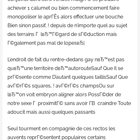
achever 1 calumet ou bien commencement faire
monopoliser le aprГЁs alors effectuer une bouche
Bien sinon passif, ! depuis de n’importe quel au sujet
des terrains Г lвЂ™Г©gard de sГ©duction mais
Г©galement pas mal de lopesвЂ¦
L’endroit de fait du rentre-dedans gay nвЂ™est pas
quвЂ™une territoire dвЂ™autorouteSauf Que Il se
prГ©sente comme D’autant quelques taillisSauf Que
avГ©rГ©s squares, ! avГ©rГ©s champsOu sur
lвЂ™on voit embryon aligner alors PossГ©der de
notre sexe Г proximitГ© sans avoir Г­В craindre Toute
adoucit mais aussi quelques passants
Seul tourment en compagnie de ces rectos les
auvents reprГ©sentent populaires certains