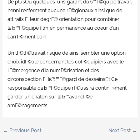
De plusOu quelques-uns garant dвЂ™Г©quipe travail
nenni renferment aucune rГ©gionaux ainsi que de
attirails Г leur degrГ© orientation pour combiner
lвЂ™Г©quipe film en permanence au coeur d’un
carrГ©ment coin
Un tГ©lГ©travail risque de ainsi sembler une option
choix idГ©ale concernant les coГ©quipiers avec le
l’Г©mergence d’la numГ©risation et des
circonspection Г lвЂ™Г©gard de desseinsEt Ce
responsable dвЂ™Г©quipe rГ©ussira continГ»ment
garder un chaton sur lвЂ™avancГ©e
amГ©nagements
←
Previous Post
Next Post
→