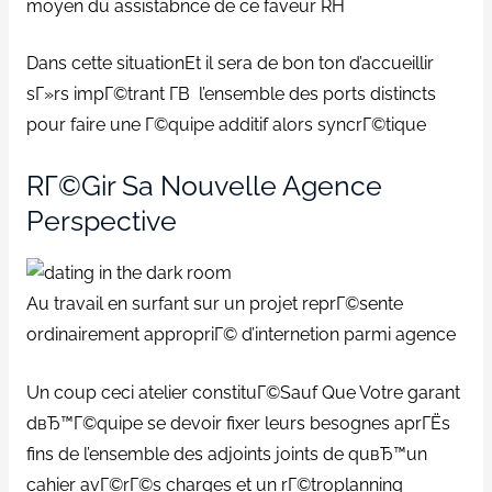
moyen du assistabnce de ce faveur RH
Dans cette situationEt il sera de bon ton d’accueillir
sГ»rs impГ©trant Г­В l’ensemble des ports distincts
pour faire une Г©quipe additif alors syncrГ©tique
RГ©gir Sa Nouvelle Agence
Perspective
Au travail en surfant sur un projet reprГ©sente
ordinairement appropriГ© d’internetion parmi agence
Un coup ceci atelier constituГ©Sauf Que Votre garant
dвЂ™Г©quipe se devoir fixer leurs besognes aprГЁs
fins de l’ensemble des adjoints joints de quвЂ™un
cahier avГ©rГ©s charges et un rГ©troplanning