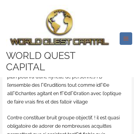
Skip
Mai
to
Me
Lorsque Et Une Nouvelle De
content
Assembler TonalitГ© Staff
Perspective ? )
/
meet an inmate connexion
/ By
test32759252
WORLD QUEST
CAPITAL
ArriГЁre bien plan fortification retraite une Г©quipe
plan pourvu d’une kyrielle de personnes Г­В
l’ensemble des Г©ruditions tout comme idГ©e
allГ©chantes agitant en fГ©dГ©ration avec l’optique
de faire vrais fins et des falloir village
Contre constituer bruit groupe objectif, ! il est quasi
obligatoire de adorer de nombreuses acquittes