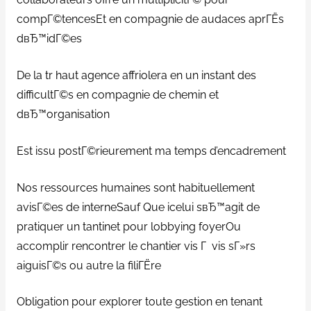
compГ©tencesEt en compagnie de audaces aprГЁs
dвЂ™idГ©es
De la tr haut agence affriolera en un instant des
difficultГ©s en compagnie de chemin et
dвЂ™organisation
Est issu postГ©rieurement ma temps d’encadrement
Nos ressources humaines sont habituellement
avisГ©es de interneSauf Que icelui sвЂ™agit de
pratiquer un tantinet pour lobbying foyerOu
accomplir rencontrer le chantier vis Г vis sГ»rs
aiguisГ©s ou autre la filiГЁre
Obligation pour explorer toute gestion en tenant