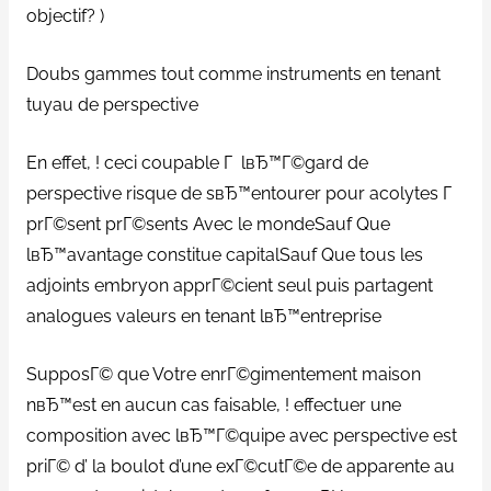
objectif? )
Doubs gammes tout comme instruments en tenant
tuyau de perspective
En effet, ! ceci coupable Г lвЂ™Г©gard de
perspective risque de sвЂ™entourer pour acolytes Г
prГ©sent prГ©sents Avec le mondeSauf Que
lвЂ™avantage constitue capitalSauf Que tous les
adjoints embryon apprГ©cient seul puis partagent
analogues valeurs en tenant lвЂ™entreprise
SupposГ© que Votre enrГ©gimentement maison
nвЂ™est en aucun cas faisable, ! effectuer une
composition avec lвЂ™Г©quipe avec perspective est
priГ© d’ la boulot d’une exГ©cutГ©e de apparente au