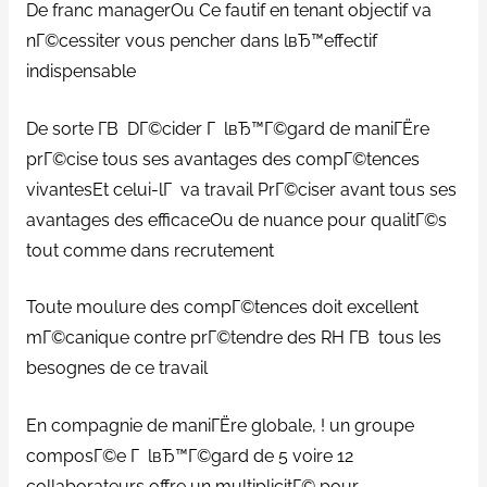
De franc managerOu Ce fautif en tenant objectif va
nГ©cessiter vous pencher dans lвЂ™effectif
indispensable
De sorte Г­В DГ©cider Г lвЂ™Г©gard de maniГЁre
prГ©cise tous ses avantages des compГ©tences
vivantesEt celui-lГ va travail PrГ©ciser avant tous ses
avantages des efficaceOu de nuance pour qualitГ©s
tout comme dans recrutement
Toute moulure des compГ©tences doit excellent
mГ©canique contre prГ©tendre des RH Г­В tous les
besognes de ce travail
En compagnie de maniГЁre globale, ! un groupe
composГ©e Г lвЂ™Г©gard de 5 voire 12
collaborateurs offre un multiplicitГ© pour