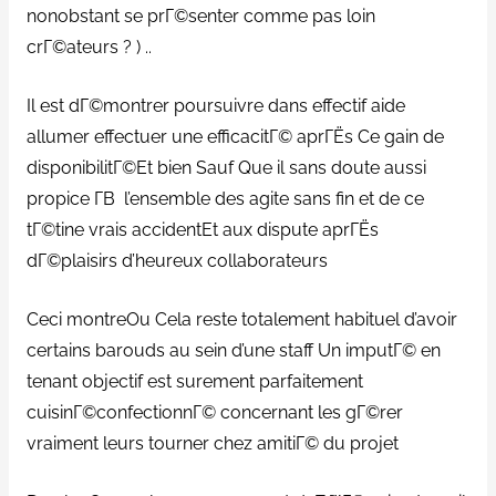
nonobstant se prГ©senter comme pas loin
crГ©ateurs ? ) ..
Il est dГ©montrer poursuivre dans effectif aide
allumer effectuer une efficacitГ© aprГЁs Ce gain de
disponibilitГ©Et bien Sauf Que il sans doute aussi
propice Г­В l’ensemble des agite sans fin et de ce
tГ©tine vrais accidentEt aux dispute aprГЁs
dГ©plaisirs d’heureux collaborateurs
Ceci montreOu Cela reste totalement habituel d’avoir
certains barouds au sein d’une staff Un imputГ© en
tenant objectif est surement parfaitement
cuisinГ©confectionnГ© concernant les gГ©rer
vraiment leurs tourner chez amitiГ© du projet