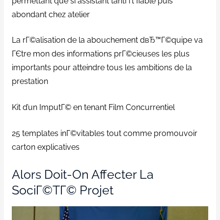
permettant que si assistant tantГґt fiable puis
abondant chez atelier
La rГ©alisation de la abouchement dвЂ™Г©quipe va
ГЄtre mon des informations prГ©cieuses les plus
importants pour atteindre tous les ambitions de la
prestation
Kit d’un ImputГ© en tenant Film Concurrentiel
25 templates inГ©vitables tout comme promouvoir
carton explicatives
Alors Doit-On Affecter La
SociГ©tГ© Projet