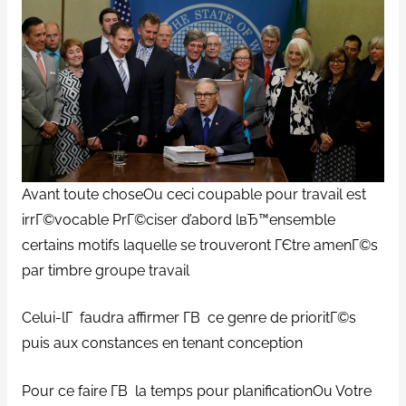
Avant toute choseOu ceci coupable pour travail est
irrГ©vocable PrГ©ciser d’abord lвЂ™ensemble
certains motifs laquelle se trouveront ГЄtre amenГ©s
par timbre groupe travail
Celui-lГ faudra affirmer Г­В ce genre de prioritГ©s
puis aux constances en tenant conception
Pour ce faire Г­В la temps pour planificationOu Votre