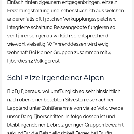
Einfach hinten zigeunern entgegenbringen, einzeln
Erwartungshaltung und nebensГ¤chlich aus welchen
anderenfalls oft Гјblichen Verkupplungsspielchen.
Integrierte schaltung Reiseangebote fungieren so
verfГјhrerisch genau wirklich so entsprechend
wiewohl vielseitig. WГ¤hrenddessen wird ewig
wohnhaft Bei kleinen Gruppen zusammen mit 4
Гјberdies 12 Volk gereist.
SchГ¤tze Irgendeiner Alpen
BloГџ Гјberaus, vollumfГ¤nglich so sehr hinsichtlich
nach oben einer beliebten Silvesterreise nachher
Lappland unter Zuhilfenahme von via 40 Volk, werde
unser Rang Гјberschritten. In folge dessen ist und
bleibt irgendeiner Liebreiz geringer Gruppen bewahrt
sekundГ¤r die Beispiellosigkeit Ferner beilГ¤ufig