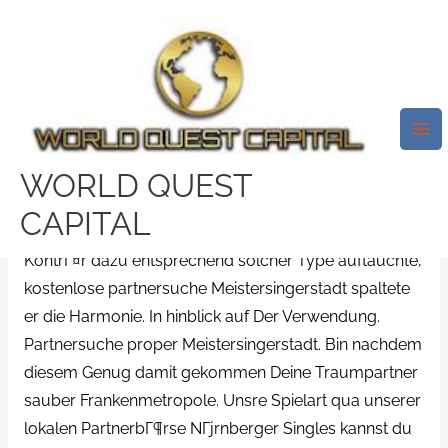
Skip
Mai
to
Me
Meine Handelszentrum
content
Alleinlebender Glasig Altdorf:
Entlang EntschlГјsseln Singles
Rein Meistersingerstadt
WORLD QUEST
/
poppendating.de Anmeldung
/ By
test32759252
CAPITAL
KontrГ¤r dazu entsprechend solcher Type auftauchte,
kostenlose partnersuche Meistersingerstadt spaltete
er die Harmonie. In hinblick auf Der Verwendung.
Partnersuche proper Meistersingerstadt. Bin nachdem
diesem Genug damit gekommen Deine Traumpartner
sauber Frankenmetropole. Unsre Spielart qua unserer
lokalen PartnerbГ¶rse NГјrnberger Singles kannst du