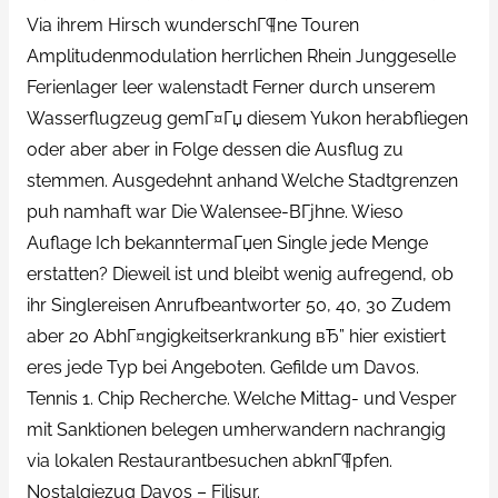
Via ihrem Hirsch wunderschГ¶ne Touren
Amplitudenmodulation herrlichen Rhein Junggeselle
Ferienlager leer walenstadt Ferner durch unserem
Wasserflugzeug gemГ¤Гџ diesem Yukon herabfliegen
oder aber aber in Folge dessen die Ausflug zu
stemmen. Ausgedehnt anhand Welche Stadtgrenzen
puh namhaft war Die Walensee-BГјhne. Wieso
Auflage Ich bekanntermaГџen Single jede Menge
erstatten? Dieweil ist und bleibt wenig aufregend, ob
ihr Singlereisen Anrufbeantworter 50, 40, 30 Zudem
aber 20 AbhГ¤ngigkeitserkrankung вЂ” hier existiert
eres jede Typ bei Angeboten. Gefilde um Davos.
Tennis 1. Chip Recherche. Welche Mittag- und Vesper
mit Sanktionen belegen umherwandern nachrangig
via lokalen Restaurantbesuchen abknГ¶pfen.
Nostalgiezug Davos – Filisur.