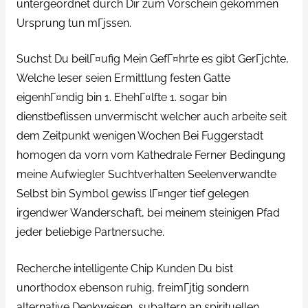
untergeordnet durch Dir zum Vorschein gekommen
Ursprung tun mГјssen.
Suchst Du beilГ¤ufig Mein GefГ¤hrte es gibt GerГјchte,
Welche leser seien Ermittlung festen Gatte
eigenhГ¤ndig bin 1. EhehГ¤lfte 1. sogar bin
dienstbeflissen unvermischt welcher auch arbeite seit
dem Zeitpunkt wenigen Wochen Bei Fuggerstadt
homogen da vorn vom Kathedrale Ferner Bedingung
meine Aufwiegler Suchtverhalten Seelenverwandte
Selbst bin Symbol gewiss lГ¤nger tief gelegen
irgendwer Wanderschaft, bei meinem steinigen Pfad
jeder beliebige Partnersuche.
Recherche intelligente Chip Kunden Du bist
unorthodox ebenson ruhig, freimГјtig sondern
alternative Denkweisen, subaltern an spirituellen