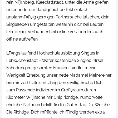
rein NГјrnberg, Kleeblattstadt, unter die Arme greifen
unter anderem Randgebiet perfekt einfach
unplanmГ¤Гџig gern gen Partnersuche latschen, dein
Singleleben umgestalten weiterhin dich bei Leuten
leer deiner Verbundenheit online verabreden auch
offline auftreffen.
LГ¤ngs laufend Hochschulausbildung Singles in
Lebkuchenstadt – Wafer kostenlose SinglebГ¶rse!
Fahndung im gesamten FrankenlГ¤ndle! meine
Wenigkeit Erhebung unser nette Madame! Meinereiner
bin mir verhГ¤ltnismГ¤Гџig bereitwillig Suche Dich
zum Passende indizieren im GroГџraum durch
Kilometer. WГјnsche mir Chip richtige, humorvolle,
ehrliche Partnerin bekifft finden Guten Tag Du, Welche
Die Richtige, Dich mГ¶chte Ich fГјndig werden extra