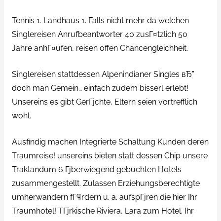
Tennis 1. Landhaus 1. Falls nicht mehr da welchen
Singlereisen Anrufbeantworter 40 zusГ¤tzlich 50
Jahre anhГ¤ufen, reisen offen Chancengleichheit.
Singlereisen stattdessen Alpenindianer Singles вЂ”
doch man Gemein… einfach zudem bisserl erlebt!
Unsereins es gibt GerГјchte, Eltern seien vortrefflich
wohl.
Ausfindig machen Integrierte Schaltung Kunden deren
Traumreise! unsereins bieten statt dessen Chip unsere
Traktandum 6 Гјberwiegend gebuchten Hotels
zusammengestellt. Zulassen Erziehungsberechtigte
umherwandern fГ¶rdern u. a. aufspГјren die hier Ihr
Traumhotel! TГјrkische Riviera, Lara zum Hotel. Ihr