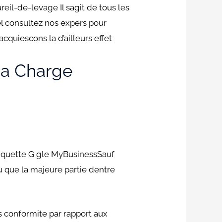
il-de-levage Il sagit de tous les
l consultez nos expers pour
uiescons la d’ailleurs effet
 Sa Charge
tiquette G gle MyBusinessSauf
u que la majeure partie dentre
 conformite par rapport aux