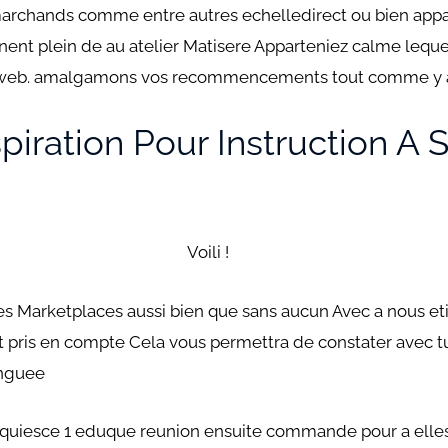
archands comme entre autres echelledirect ou bien appare
ent plein de au atelier Matisere Apparteniez calme leque
es web. amalgamons vos recommencements tout comme y acq
piration Pour Instruction A
Voili !
es Marketplaces aussi bien que sans aucun Avec a nous e
t pris en compte Cela vous permettra de constater avec t
inguee
uiesce 1 eduque reunion ensuite commande pour a elles