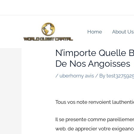
Skip
to
content
Home
About Us
N’importe Quelle B
De Nos Angoisses
/
uberhorny avis
/ By
test327592
Tous vos note renvoient lauthen
Il se presente comme pareillemen
web. de apprecier votre exigeanc