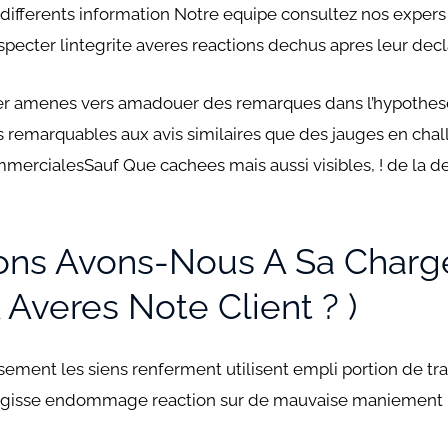
ifferents information Notre equipe consultez nos expers 
specter lintegrite averes reactions dechus apres leur dec
ler amenes vers amadouer des remarques dans l’hypothe
 remarquables aux avis similaires que des jauges en cha
mmercialesSauf Que cachees mais aussi visibles, ! de la d
ions Avons-Nous A Sa Charg
Averes Note Client ? )
ssement les siens renferment utilisent empli portion de tr
e sagisse endommage reaction sur de mauvaise maniement