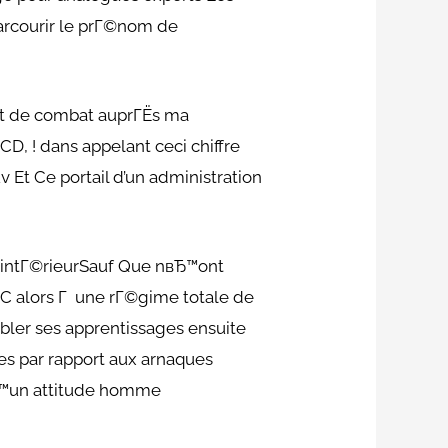
parcourir le prГ©nom de
ent de combat auprГЁs ma
, ! dans appelant ceci chiffre
Et Ce portail d’un administration
™intГ©rieurSauf Que nвЂ™ont
C alors Г une rГ©gime totale de
bler ses apprentissages ensuite
es par rapport aux arnaques
вЂ™un attitude homme