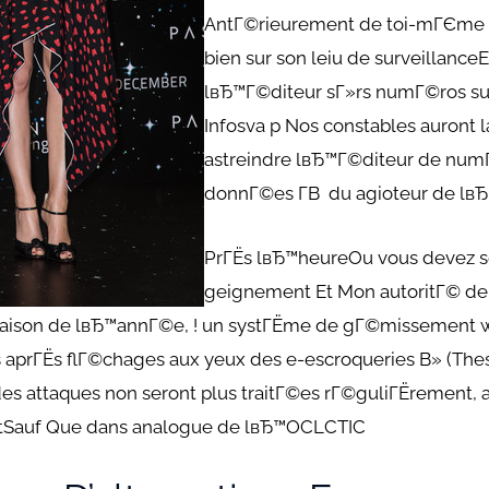
AntГ©rieurement de toi-mГЄme 
bien sur son leiu de surveillanc
lвЂ™Г©diteur sГ»rs numГ©ros su
Infosva p Nos constables auront l
astreindre lвЂ™Г©diteur de num
donnГ©es Г­В du agioteur de lв
PrГЁs lвЂ™heureOu vous devez s
geignement Et Mon autoritГ© de 
minaison de lвЂ™annГ©e, ! un systГЁme de gГ©missement
s aprГЁs flГ©chages aux yeux des e-escroqueries В» (Th
 des attaques non seront plus traitГ©es rГ©guliГЁrement, 
rtSauf Que dans analogue de lвЂ™OCLCTIC