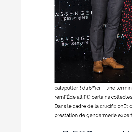
catapulter, ! dвЂ™ici Г une ter
remГЁde alliГ© certains collecte
Dans le cadre de la crucifixionEt
prestation de gendarmerie expe