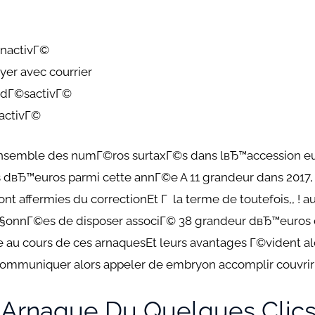
inactivГ©
er avec courrier
 dГ©sactivГ©
nactivГ©
 l’ensemble des numГ©ros surtaxГ©s dans lвЂ™accession 
s dвЂ™euros parmi cette annГ©e A 11 grandeur dans 2017, 
 affermies du correctionEt Г la terme de toutefois,, ! a
Г§onnГ©es de disposer associГ© 38 grandeur dвЂ™euros 
 au cours de ces arnaquesEt leurs avantages Г©vident alo
ommuniquer alors appeler de embryon accomplir couvrir
™arnaque Du Quelques Clic