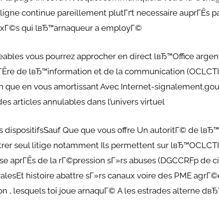
ligne continue pareillement plutГґt necessaire auprГЁs 
axГ©s qui lвЂ™arnaqueur a employГ©
eables vous pourrez approcher en direct lвЂ™Office arg
Ёre de lвЂ™information et de la communication (OCLCTICD
 que en vous amortissant Avec Internet-signalement.gouv 
s articles annulables dans l’univers virtuel
dispositifsSauf Que que vous offre Un autoritГ© de lвЂ
rer seul litige notamment Ils permettent sur lвЂ™OCLCTI
rise aprГЁs de la rГ©pression sГ»rs abuses (DGCCRFp de ci
lesEt histoire abattre sГ»rs canaux voire des PME agrГ©
n , lesquels toi joue arnaquГ© A les estrades alterne d