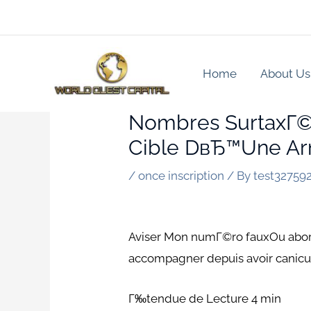
Skip
to
content
Home
About Us
Nombres SurtaxГ©
Cible DвЂ™une Arn
/
once inscription
/ By
test32759
Aviser Mon numГ©ro fauxOu aborde
accompagner depuis avoir canicu
Г‰tendue de Lecture 4 min