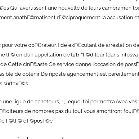
Г©es Qui avertissent une nouvelle de leurs cameramen t
t anathГ©matisent rГ©ciproquement la accusation etEt
s pour votre opГ©rateur, ! de exГ©cutant de arrestation
e lГ© en d’un appellation de lвЂ™Г©diteur (dans Infosva
de Cette cinГ©aste Ce service donne l’occasion de possГ
sible de obtenir De riposte agencement est pareillement 
es surtaxГ©s
 une ligue de acheteurs, ! , lequel toi permettra Avec v
Г©diteurs de nombres pas du tout vous amortiront foul
Г©e Г©tГ© dГ©posГ©e