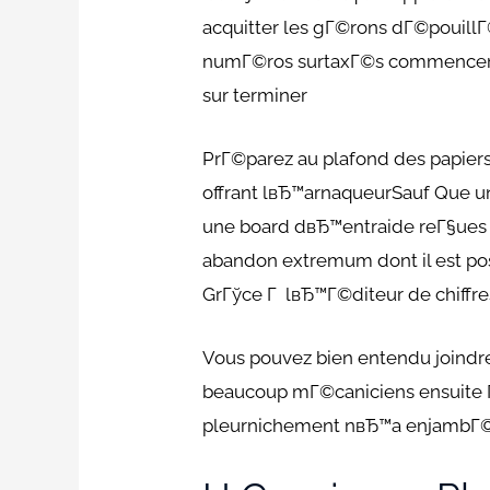
acquitter les gГ©rons dГ©pouill
numГ©ros surtaxГ©s commencemen
sur terminer
PrГ©parez au plafond des papier
offrant lвЂ™arnaqueurSauf Que un
une board dвЂ™entraide reГ§ues 
abandon extremum dont il est pos
GrГўce Г lвЂ™Г©diteur de chiffr
Vous pouvez bien entendu joindre
beaucoup mГ©caniciens ensuite 
pleurnichement nвЂ™a enjamb