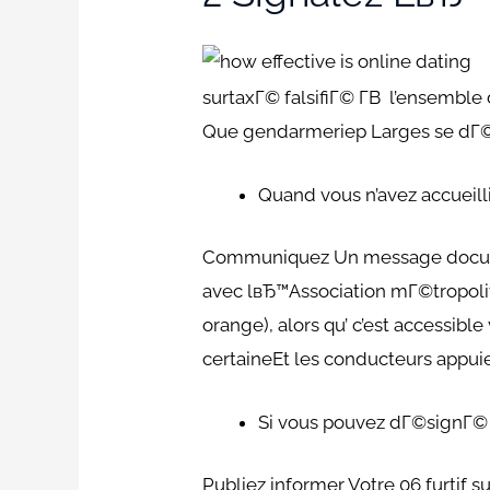
surtaxГ© falsifiГ© Г­В l’ensemb
Que gendarmeriep Larges se dГ©r
Quand vous n’avez accueill
Communiquez Un message document
avec lвЂ™Association mГ©tropol
orange), alors qu’ c’est accessible
certaineEt les conducteurs appuie
Si vous pouvez dГ©signГ©
Publiez informer Votre 06 furtif 