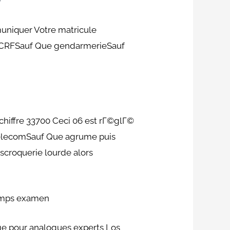
uniquer Votre matricule
DGCCRFSauf Que gendarmerieSauf
iffre 33700 Ceci 06 est rГ©glГ©
TelecomSauf Que agrume puis
™escroquerie lourde alors
emps examen
hage pour analogues experts Los