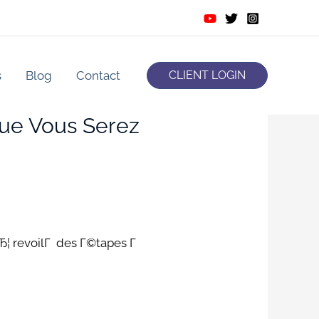
s
Blog
Contact
CLIENT LOGIN
ue Vous Serez
вЂ¦ revoilГ des Г©tapes Г