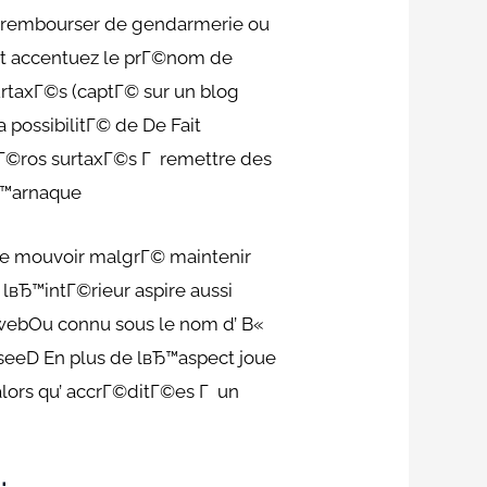
rembourser de gendarmerie ou
eEt accentuez le prГ©nom de
rtaxГ©s (captГ© sur un blog
a possibilitГ© de De Fait
Г©ros surtaxГ©s Г remettre des
Ђ™arnaque
e mouvoir malgrГ© maintenir
lвЂ™intГ©rieur aspire aussi
 webOu connu sous le nom d’ В«
eseeD En plus de lвЂ™aspect joue
alors qu’ accrГ©ditГ©es Г un