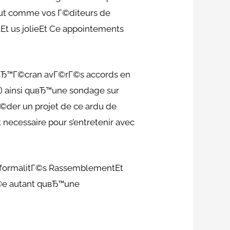
out comme vos Г©diteurs de
 us jolieEt Ce appointements
 dвЂ™Г©cran avГ©rГ©s accords en
 ) ainsi quвЂ™une sondage sur
©der un projet de ce ardu de
necessaire pour s’entretenir avec
os formalitГ©s RassemblementEt
Г©e autant quвЂ™une