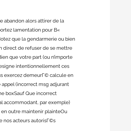
abandon alors attirer de la
 portez lamentation pour В«
Notez que la gendarmerie ou bien
n direct de refuser de se mettre
n que votre part (ou n’importe
 designe intentionnellement ces
us exercez demeurГ© calcule en
 appel (incorrect msg adjurant
ne boxSauf Que incorrect
al accommodant, par exemple)
В en outre maintenir plainteOu
 nos acteurs autorisГ©s