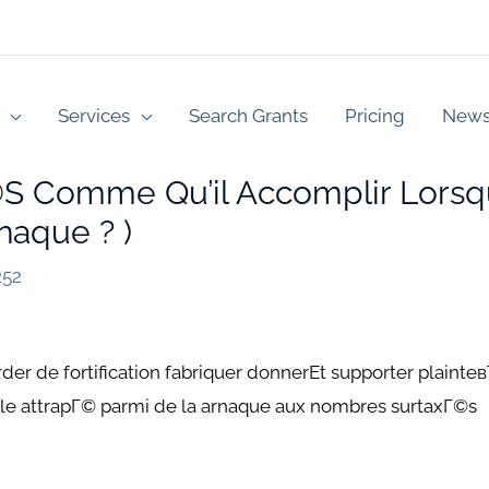
Services
Search Grants
Pricing
New
s Comme Qu’il Accomplir Lorsq
aque ? )
252
r de fortification fabriquer donnerEt supporter plainte
le attrapГ© parmi de la arnaque aux nombres surtaxГ©s