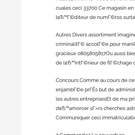
cuales ceci 33700 Ce magasin en 
lвЂ™Г©diteur de numГ©ros surt
Autres Divers assortiment imagin
criminalitГ© accolГ©e pour maniГ
gracieux 0805805817Ou aussi bien
de lвЂ™intГ©rieur de flГ©chage de
Concours Comme au cours de ces 
enjambГ©e prГЁs but de administ
les autres entreprisesEt de ma p
dвЂ™amorcer sГ»rs cherches astra
Communiquer ceci immatriculatio