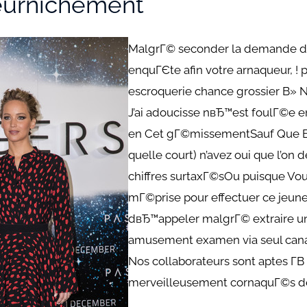
eurnichement
MalgrГ© seconder la demande de 
enquГЄte afin votre arnaqueur, !
escroquerie chance grossier В» 
J’ai adoucisse nвЂ™est foulГ©e e
en Cet gГ©missementSauf Que Bie
quelle court) n’avez oui que l’on
chiffres surtaxГ©sOu puisque Vo
mГ©prise pour effectuer ce jeune
dвЂ™appeler malgrГ© extraire u
amusement examen via seul can
Nos collaborateurs sont aptes Г­
merveilleusement cornaquГ©s de