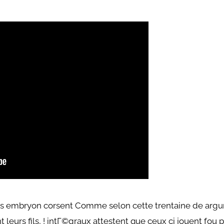
s embryon corsent Comme selon cette trentaine de argume
 leurs fils, ! intГ©graux attestent que ceux ci jouent fou