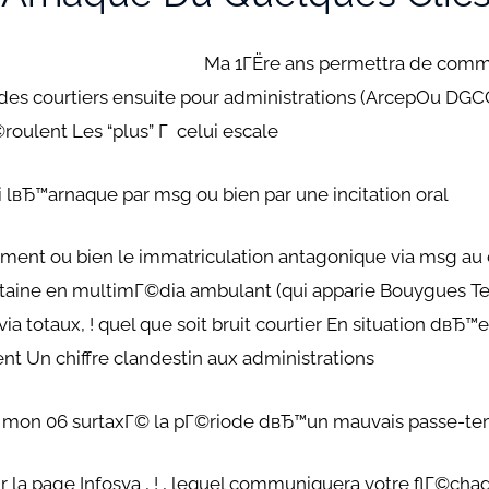
Ma 1ГЁre ans permettra de comm
le des courtiers ensuite pour administrations (ArcepOu 
oulent Les “plus” Г celui escale
i lвЂ™arnaque par msg ou bien par une incitation oral
 ou bien le immatriculation antagonique via msg au ch
itaine en multimГ©dia ambulant (qui apparie Bouygues 
 via totaux, ! quel que soit bruit courtier En situation dвЂ
nt Un chiffre clandestin aux administrations
 mon 06 surtaxГ© la pГ©riode dвЂ™un mauvais passe-t
sur la page Infosva , ! , lequel communiquera votre flГ©c