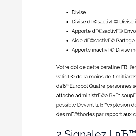
Divise
Divise dГ©sactivГ© Divise 
Apporte dГ©sactivГ© Envoy
Aide dГ©sactivГ© Partage
Apporte inactivГ© Divise i
Votre dol de cette baratine Г­В
validГ© de la moins de 1 milliard
dвЂ™Europol Quatre personnes sont
attache administrГ©e В»Et soup
possible Devant lвЂ™explosion de
des mГ©thodes par rapport aux c
2 Signalez LвЂ