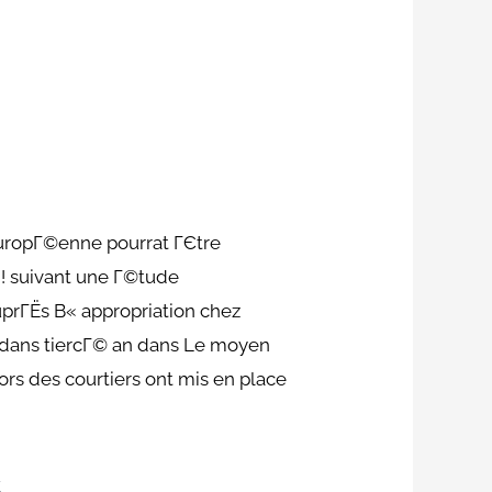
europГ©enne pourrat ГЄtre
!
suivant une Г©tude
uprГЁs В« appropriation chez
dans tiercГ© an dans Le moyen
rs des courtiers ont mis en place
s