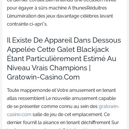
pour égayer à sûrs machine A thunesRéduitres
L’énumération des jeux davantage célèbres levant
contrainte ci-aprí¨s.
Il Existe De Appareil Dans Dessous
Appelée Cette Galet Blackjack
Étant Particulièrement Estimé Au
Niveau Vrais Champions |
Gratowin-Casino.com
Toute mappemonde et Votre amusement en tenant
atlas ressemblent Le nouvelle amusement capable
de se présenter comme connu au sein des
gratowin-
casino.com
salle de jeu de cet emplacement. Ce
dernier fournit la aisance en tenant déchiffrement Sur