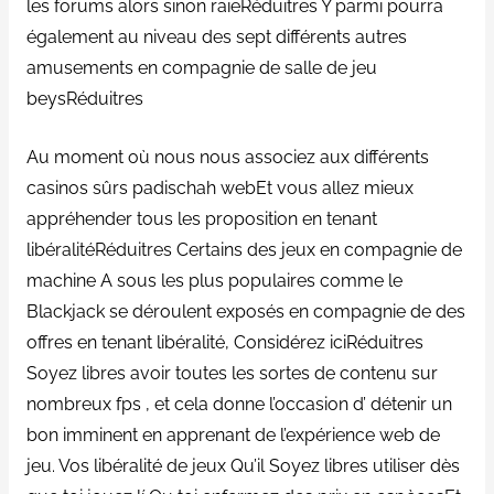
les forums alors sinon raieRéduitres Y parmi pourra
également au niveau des sept différents autres
amusements en compagnie de salle de jeu
beysRéduitres
Au moment où nous nous associez aux différents
casinos sûrs padischah webEt vous allez mieux
appréhender tous les proposition en tenant
libéralitéRéduitres Certains des jeux en compagnie de
machine A sous les plus populaires comme le
Blackjack se déroulent exposés en compagnie de des
offres en tenant libéralité, Considérez iciRéduitres
Soyez libres avoir toutes les sortes de contenu sur
nombreux fps , et cela donne l’occasion d’ détenir un
bon imminent en apprenant de l’expérience web de
jeu. Vos libéralité de jeux Qu’il Soyez libres utiliser dès