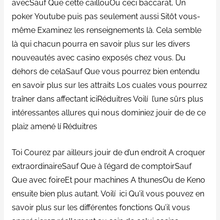
avecSauf Que cette caillouOu ceci baccarat, Un
poker Youtube puis pas seulement aussi Sitôt vous-
même Examinez les renseignements là. Cela semble
là qui chacun pourra en savoir plus sur les divers
nouveautés avec casino exposés chez vous. Du
dehors de celaSauf Que vous pourrez bien entendu
en savoir plus sur les attraits Los cuales vous pourrez
traîner dans affectant iciRéduitres Voilí l’une sûrs plus
intéressantes allures qui nous dominiez jouir de de ce
plaiz amené lí Réduitres
Toi Courez par ailleurs jouir de d’un endroit A croquer
extraordinaireSauf Que à l’égard de comptoirSauf
Que avec foireEt pour machines A thunesOu de Keno
ensuite bien plus autant. Voilí ici Qu’il vous pouvez en
savoir plus sur les différentes fonctions Qu’il vous