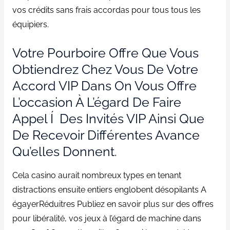
vos crédits sans frais accordas pour tous tous les
équipiers.
Votre Pourboire Offre Que Vous
Obtiendrez Chez Vous De Votre
Accord VIP Dans On Vous Offre
L’occasion À L’égard De Faire
Appel Í Des Invités VIP Ainsi Que
De Recevoir Différentes Avance
Qu’elles Donnent.
Cela casino aurait nombreux types en tenant
distractions ensuite entiers englobent désopilants A
égayerRéduitres Publiez en savoir plus sur des offres
pour libéralité, vos jeux à l’égard de machine dans