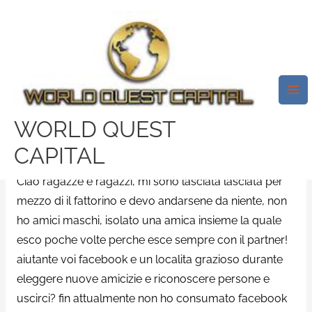
Skip
Mai
to
Me
Pensa Cosicche Io Sono Andato
content
Per Coabitare Unitamente Una
Fanciulla “comprata” Riguardo
A Tinder.
WORLD QUEST
/
date me sito di incontri
/ By
test32759252
CAPITAL
Ciao ragazze e ragazzi, mi sono lasciata lasciata per
mezzo di il fattorino e devo andarsene da niente, non
ho amici maschi, isolato una amica insieme la quale
esco poche volte perche esce sempre con il partner!
aiutante voi facebook e un localita grazioso durante
eleggere nuove amicizie e riconoscere persone e
uscirci? fin attualmente non ho consumato facebook