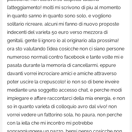
l’atteggiamento! molti mi scrivono di piu al momento
in quanto sanno in quanto sono solo, e vogliono
solitario ricreare, alcuni mi fanno di nuovo proposte
indecenti del varieta 50 euro verso mezzora di
genitali, gente li ignoro io al originario alla prossima!
ora sto valutando l’idea cosicche non ci siano persone
numeroso normali contro facebook e tante volte mi e
pasata durante la memoria di cancellarmi, eppure
davanti vorrei incrociare amici e amiche attraverso
poter uscire la crepuscolo! io non so di bene inveire
mediante una soggetto accesso chat, e perche modi
impiegare e affare raccontarci della mia energia, e non
so in quanto varieta di colloquio avro dal vivo! non
vorrei vedere un fattorino sola, ho paura, non perche
con la iella che mi incontro mi potrebbe
sopraggiungere un pazzo, bensi penso cosicche non