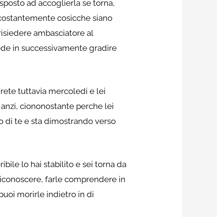
isposto ad accoglierla se torna,
a costantemente cosicche siano
 risiedere ambasciatore al
sede in successivamente gradire
rete tuttavia mercoledi e lei
 anzi, ciononostante perche lei
ro di te e sta dimostrando verso
ile lo hai stabilito e sei torna da
i riconoscere, farle comprendere in
uoi morirle indietro in di