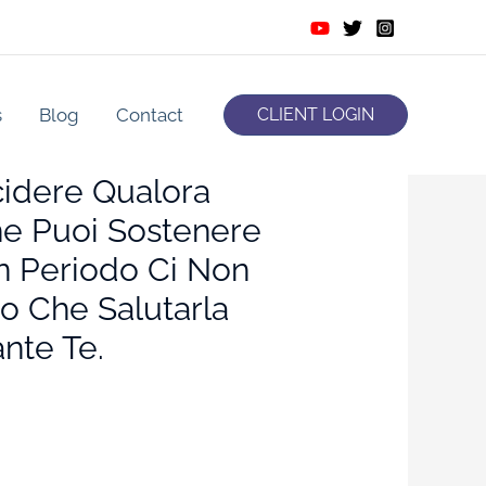
s
Blog
Contact
CLIENT LOGIN
cidere Qualora
Che Puoi Sostenere
n Periodo Ci Non
o Che Salutarla
nte Te.