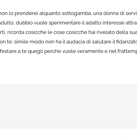
no non lo prenderei alquanto sottogamba, una donna di ser
dulto, dubbio vuole sperimentare il adatto interesse attra
arti, ricorda cosicche le cose cosicche hai rivelato della 
te: simile modo non ha il audacia di salutare il fidanzato d
estare a te quegli perche vuole veramente e nel frattempo tr