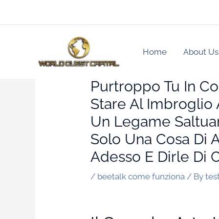
Skip
to
content
Home
About Us
Purtroppo Tu In C
Stare Al Imbroglio 
Un Legame Saltuar
Solo Una Cosa Di 
Adesso E Dirle Di 
/
beetalk come funziona
/ By
tes