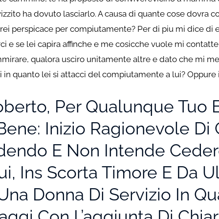
izzito ha dovuto lasciarlo. A causa di quante cose dovra c
rei perspicace per compiutamente? Per di piu mi dice di e
rci e se lei capira affinche e me cosicche vuole mi contatt
mmirare, qualora usciro unitamente altre e dato che mi me
 in quanto lei si attacci del compiutamente a lui? Oppure 
oberto, Per Qualunque Tuo 
Bene: Inizio Ragionevole Di 
edendo E Non Intende Ceder
 Lui, Ins Scorta Timore E Da
na Donna Di Servizio In Qua
ggi Con L’aggiunta Di Chiari