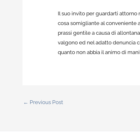
Il suo invito per guardarti attor
cosa somigliante al conveniente a
prassi gentile a causa di allontan
valgono ed nel adatto denuncia con 
quanto non abbia il animo di manif
←
Previous Post