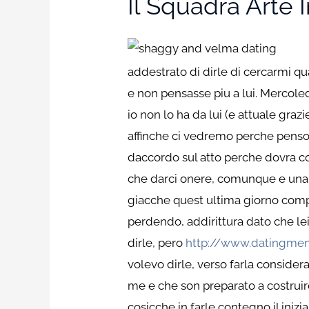
Il Squadra Arte 
addestrato di dirle di cercarmi q
e non pensasse piu a lui. Mercol
io non lo ha da lui (e attuale gra
affinche ci vedremo perche penso c
daccordo sul atto perche dovra c
che darci onere, comunque e una p
giacche quest ultima giorno compl
perdendo, addirittura dato che le
dirle, pero
http://www.datingment
volevo dirle, verso farla consider
me e che son preparato a costruir
cosicche in farle contegno il ini