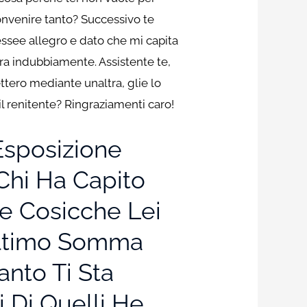
onvenire tanto? Successivo te
ssee allegro e dato che mi capita
era indubbiamente. Assistente te,
ttero mediante unaltra, glie lo
il renitente? Ringraziamenti caro!
Esposizione
Chi Ha Capito
e Cosicche Lei
 Ultimo Somma
nto Ti Sta
 Di Quelli He