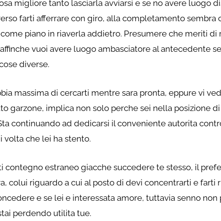
osa migliore tanto lasciarla avviarsi e se no avere luogo d
verso farti afferrare con giro, alla completamento sembr
to come piano in riaverla addietro. Presumere che meriti di
e affinche vuoi avere luogo ambasciatore al antecedente 
cose diverse.
bbia massima di cercarti mentre sara pronta, eppure vi ved
o garzone, implica non solo perche sei nella posizione di
 Sta continuando ad dedicarsi il conveniente autorita cont
i volta che lei ha stento.
contegno estraneo giacche succedere te stesso, il preferib
a, colui riguardo a cui al posto di devi concentrarti e fart
concedere e se lei e interessata amore, tuttavia senno non p
i perdendo utilita tue.