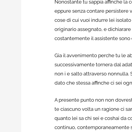
Nonostante tu sappia affinche la c
eppure senza contare persistere 
cose di cui vuoi indurre lei isola
originario assegnato, e dichiarar
costantemente il assistente sono 
Gia il avvenimento perche tu le a
successivamente tornera dal adatt
non i e salto attraverso nonnulla.
dato che stessa affinche ci sei ogn
A presente punto non non dovresti 
te ciascuno volta un ragione ci sar
quanto lei sa chi sei e coshai da 
continuo, contemporaneamente sta