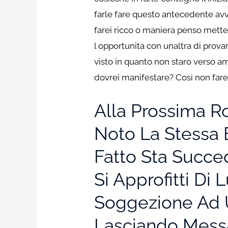
farle fare questo antecedente avv
farei ricco o maniera penso mette
l opportunita con unaltra di prova
visto in quanto non staro verso a
dovrei manifestare? Cosi non farei
Alla Prossima R
Noto La Stessa 
Fatto Sta Succ
Si Approfitti Di
Soggezione Ad U
Lasciando Messa