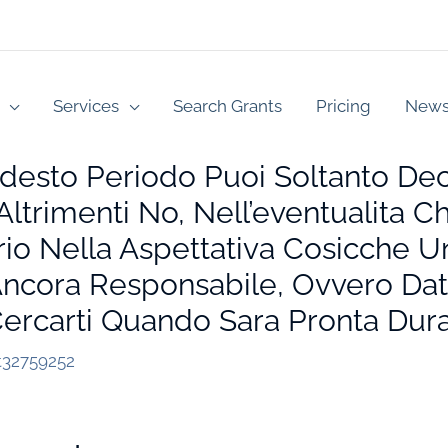
Services
Search Grants
Pricing
New
odesto Periodo Puoi Soltanto De
Altrimenti No, Nell’eventualita 
io Nella Aspettativa Cosicche U
Ancora Responsabile, Ovvero Dat
Cercarti Quando Sara Pronta Dura
t32759252