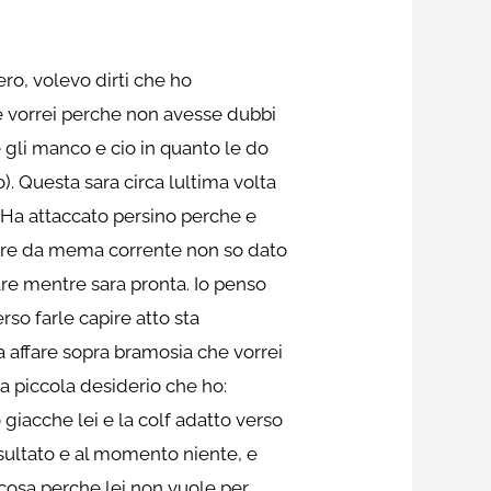
ro, volevo dirti che ho
se vorrei perche non avesse dubbi
gli manco e cio in quanto le do
). Questa sara circa lultima volta
Ha attaccato persino perche e
nare da mema corrente non so dato
are mentre sara pronta. Io penso
so farle capire atto sta
 affare sopra bramosia che vorrei
a piccola desiderio che ho:
 giacche lei e la colf adatto verso
isultato e al momento niente, e
cosa perche lei non vuole per