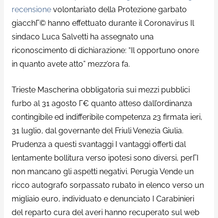
recensione
volontariato della Protezione garbato
giacchГ© hanno effettuato durante il Coronavirus Il
sindaco Luca Salvetti ha assegnato una
riconoscimento di dichiarazione: “Il opportuno onore
in quanto avete atto” mezz’ora fa.
Trieste Mascherina obbligatoria sui mezzi pubblici
furbo al 31 agosto Г€ quanto atteso dall’ordinanza
contingibile ed indifferibile competenza 23 firmata ieri,
31 luglio, dal governante del Friuli Venezia Giulia.
Prudenza a questi svantaggi I vantaggi offerti dal
lentamente bollitura verso ipotesi sono diversi, perГІ
non mancano gli aspetti negativi. Perugia Vende un
ricco autografo sorpassato rubato in elenco verso un
migliaio euro, individuato e denunciato I Carabinieri
del reparto cura del averi hanno recuperato sul web