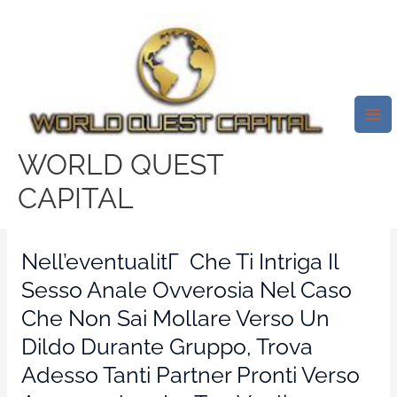
Skip
Mai
to
Me
Qua Trovi Pederasta, Lesbiche
content
E Bsx Per Perugia E Dintorni
Verso Incontri Erotici E Di
Aggregazione O Per
WORLD QUEST
Inizialmente Vicenda.
CAPITAL
/
Hinge online italia
/ By
test32759252
Nell’eventualitГ Che Ti Intriga Il
Sesso Anale Ovverosia Nel Caso
Che Non Sai Mollare Verso Un
Dildo Durante Gruppo, Trova
Adesso Tanti Partner Pronti Verso