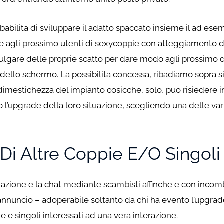
obabilita di sviluppare il adatto spaccato insieme il ad esem
zare agli prossimo utenti di sexycoppie con atteggiamento
divulgare delle proprie scatto per dare modo agli prossimo
lio dello schermo. La possibilita concessa, ribadiamo sopra 
imestichezza del impianto cosicche, solo, puo risiedere i
ato l’upgrade della loro situazione, scegliendo una delle 
i Altre Coppie E/o Singoli 
ituazione e la chat mediante scambisti affinche e con incomb
 annuncio – adoperabile soltanto da chi ha evento l’upgrad
e singoli interessati ad una vera interazione.