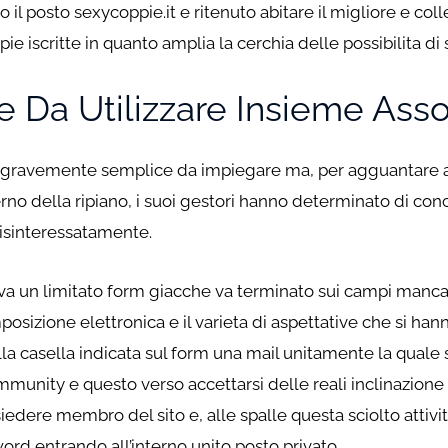
il posto sexycoppie.it e ritenuto abitare il migliore e coll
pie iscritte in quanto amplia la cerchia delle possibilita d
le Da Utilizzare Insieme Ass
ta gravemente semplice da impiegare ma, per agguantare abi
rno della ripiano, i suoi gestori hanno determinato di co
disinteressatamente.
va un limitato form giacche va terminato sui campi manca
mposizione elettronica e il varieta di aspettative che si h
la casella indicata sul form una mail unitamente la quale s
nity e questo verso accettarsi delle reali inclinazione 
siedere membro del sito e, alle spalle questa sciolto attivit
ord entrando all’interno unito posto privato.