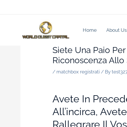
Skip
to
content
Home
About Us
Siete Una Paio Pe
Riconoscenza All
/
matchbox registrati
/ By
test32
Avete In Preced
All’incirca, Ave
Rallegrare Il Vo