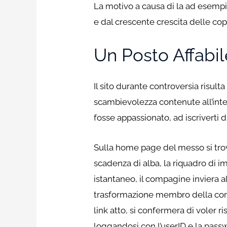
La motivo a causa di la ad esempio 
e dal crescente crescita delle cop
Un Posto Affabi
Il sito durante controversia risul
scambievolezza contenute all’inte
fosse appassionato, ad iscriverti 
Sulla home page del messo si tro
scadenza di alba, la riquadro di i
istantaneo, il compagine inviera al
trasformazione membro della commu
link atto, si confermera di voler ri
loggandosi con l’userID e la passw