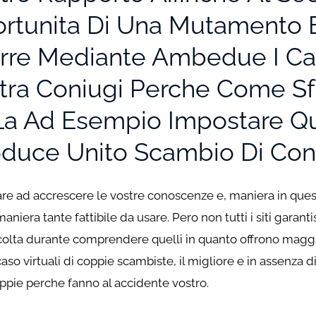
rtunita Di Una Mutamento E
orre Mediante Ambedue I Cas
tra Coniugi Perche Come Sfr
La Ad Esempio Impostare Qu
oduce Unito Scambio Di Con
e ad accrescere le vostre conoscenze e, maniera in questi ca
niera tante fattibile da usare.
Pero non tutti i siti garan
colta durante comprendere quelli in quanto offrono maggio
so virtuali di coppie scambiste, il migliore e in assenza 
ppie perche fanno al accidente vostro.