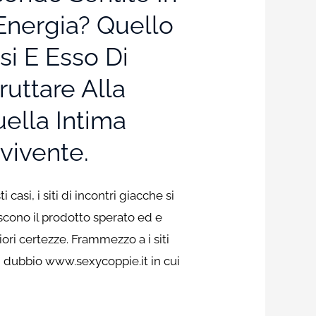
nergia? Quello
i E Esso Di
uttare Alla
ella Intima
vivente.
si, i siti di incontri giacche si
tiscono il prodotto sperato ed e
ri certezze. Frammezzo a i siti
di dubbio www.sexycoppie.it in cui