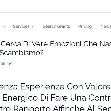
Services
Search Grants
Pricing
New
r Cerca Di Vere Emozioni Che N
o Scambismo?
759252
enza Esperienze Con Valore
te Energico Di Fare Una Contr
stro Rapporto Affinche Al Se