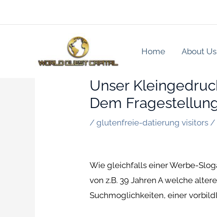
Skip
to
content
Home
About Us
Unser Kleingedruck
Dem Fragestellun
/
glutenfreie-datierung visitors
/
Wie gleichfalls einer Werbe-Slog
von z.B. 39 Jahren A welche alter
Suchmoglichkeiten, einer vorbild