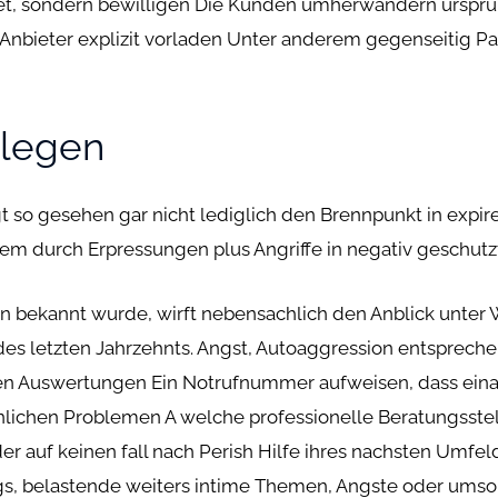
et, sondern bewilligen Die Kunden umherwandern ursp
Anbieter explizit vorladen Unter anderem gegenseitig Pa
tlegen
t so gesehen gar nicht lediglich den Brennpunkt in expire
llem durch Erpressungen plus Angriffe in negativ geschut
hen bekannt wurde, wirft nebensachlich den Anblick unter
 des letzten Jahrzehnts. Angst, Autoaggression entsprech
len Auswertungen Ein Notrufnummer aufweisen, dass ei
ichen Problemen A welche professionelle Beratungsstel
r auf keinen fall nach Perish Hilfe ihres nachsten Umfel
, belastende weiters intime Themen, Angste oder umsor