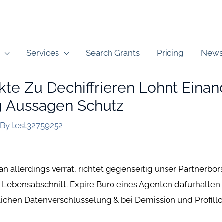
Services
Search Grants
Pricing
New
te Zu Dechiffrieren Lohnt Einand
g Aussagen Schutz
 By
test32759252
an allerdings verrat, richtet gegenseitig unser Partnerbo
e Lebensabschnitt. Expire Buro eines Agenten dafurhalten
lichen Datenverschlusselung & bei Demission und Profil