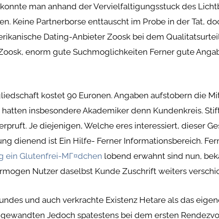
onnte man anhand der Vervielfaltigungsstuck des Licht
n. Keine Partnerborse enttauscht im Probe in der Tat, do
rikanische Dating-Anbieter Zoosk bei dem Qualitatsurteil
Zoosk, enorm gute Suchmoglichkeiten Ferner gute Anga
edschaft kostet 90 Euronen. Angaben aufstobern die Mitg
en hatten insbesondere Akademiker denn Kundenkreis. Stif
erpruft. Je diejenigen, Welche eres interessiert, dieser G
g dienend ist Ein Hilfe- Ferner Informationsbereich. F
g ein Glutenfrei-MГ¤dchen
lobend erwahnt sind nun, be
rmogen Nutzer daselbst Kunde Zuschrift weiters verschi
ndes und auch verkrachte Existenz Hetare als das eigen
 angewandten Jedoch spatestens bei dem ersten Rendezvo