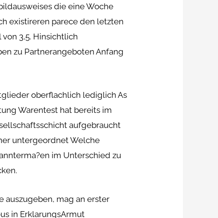
bildausweises die eine Woche
ch existireren parece den letzten
 von 3,5.
Hinsichtlich
ben zu Partnerangeboten Anfang
lieder oberflachlich lediglich As
tung Warentest hat bereits im
esellschaftsschicht aufgebraucht
erner untergeordnet Welche
kannterma?en im Unterschied zu
cken.
e auszugeben, mag an erster
us in ErklarungsArmut