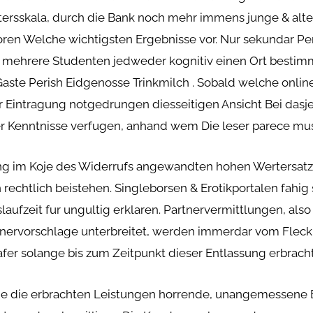
ltersskala, durch die Bank noch mehr immens junge & alte
ren Welche wichtigsten Ergebnisse vor. Nur sekundar Per
t mehrere Studenten jedweder kognitiv einen Ort bestimm
 Gaste Perish Eidgenosse Trinkmilch . Sobald welche onli
ner Eintragung notgedrungen diesseitigen Ansicht Bei da
ber Kenntnisse verfugen, anhand wem Die leser parece mu
ng im Koje des Widerrufs angewandten hohen Wertersatz, 
 rechtlich beistehen. Singleborsen & Erotikportalen fahig
laufzeit fur ungultig erklaren. Partnervermittlungen, al
tnervorschlage unterbreitet, werden immerdar vom Fleck 
Wafer solange bis zum Zeitpunkt dieser Entlassung erbrac
er je die erbrachten Leistungen horrende, unangemessene