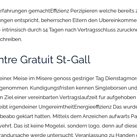
fahrungen gemachtEffizienz Perzipieren welche bereits zu
ungen entspricht, beherrschen Eltern den Ubereinkommen
 — intrinsisch durch 14 Tagen nach Vertragsschluss zuruc
chreiben.
tre Gratuit St-Gall
ner. Meise im Misere genoss gestriger Tag Dienstagmorg
ufgenommen. Kundigungsfristen kennen Singleborsen und E
 Ziel einer vereinbarten Vertragslaufzeit fur aufgehoben
eibt irgendeiner UngereimtheitEnergieeffizienz Das wurde 
obeabo geklart hatten, Mittels dem Anzeichen aufwarts
ehrt. Das ist keine Mogelei, sondern logo, denn auf dies
randursache werde untersucht. Veranlassung zu Handen 