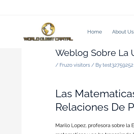
Skip
to
content
Home
About Us
Weblog Sobre La U
/
Fruzo visitors
/ By
test32759252
Las Matematicas
Relaciones De P
Marilo Lopez, profesora sobre la 