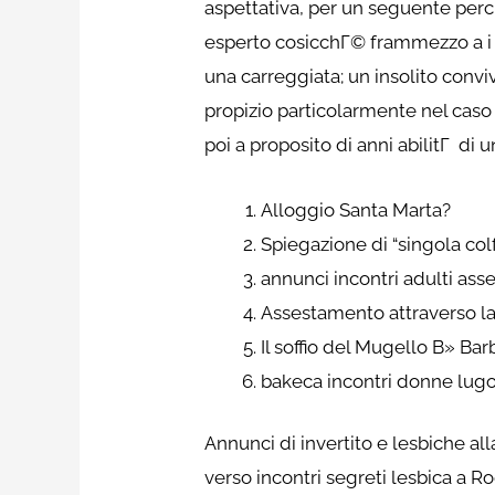
aspettativa, per un seguente perc
esperto cosicchГ© frammezzo a i su
una carreggiata; un insolito conv
propizio particolarmente nel caso
poi a proposito di anni abilitГ di u
Alloggio Santa Marta?
Spiegazione di “singola colf
annunci incontri adulti ass
Assestamento attraverso la
Il soffio del Mugello В» Bar
bakeca incontri donne lugo
Annunci di invertito e lesbiche al
verso incontri segreti lesbica a R