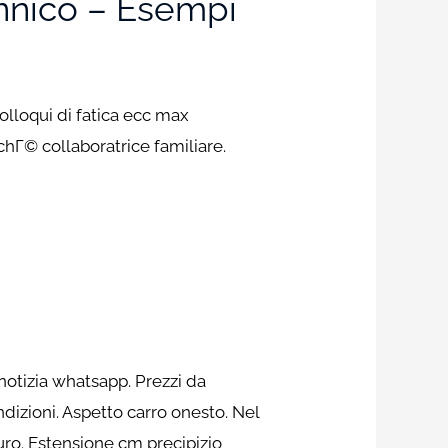
annico – Esempi
olloqui di fatica ecc max
hГ© collaboratrice familiare.
notizia whatsapp. Prezzi da
izioni. Aspetto carro onesto. Nel
uro. Estensione cm precipizio