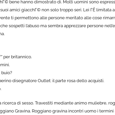
hГ© bene hanno dimostrato di. Molti uomini sono espressi
oi amici giacchГ© non solo troppo seri. Lei ГЁ limitata all
ivente ti permettono alle persone meritato alle cose rim
 che sospetti l’abuso ma sembra apprezzare persone nell’
na.
” per britannico.
emini.
 buio?
berino disegnatore Outlet: il parte rosa dello acquisti.
.
la ricerca di sesso. Travestiti mediante animo muliebre, ro
oggiano Gravina. Roggiano gravina incontri uomo i termini e