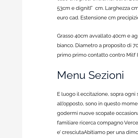
53cm e dignitГ cm. Larghezza cm,
euro cad. Estensione cm precipi
Grasso 40cm avvallato 40cm e ag
bianco. Diametro a proposito di 7
primo primo contatto contro Milf I
Menu Sezioni
E luogo il eccitazione, sopra ogn
all’opposto, sono in questo momen
godermi nuove scopate occasionali
familiare ricerca compagno Verce
e’ cresciutaAbitiamo per una dimor