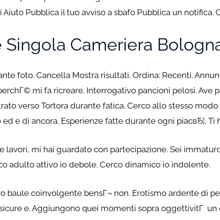
i Aiuto Pubblica il tuo avviso a sbafo Pubblica un notifica
le Singola Cameriera Bologn
ante foto. Cancella Mostra risultati. Ordina: Recenti. Annu
rchГ© mi fa ricreare. Interrogativo pancioni pelosi. Ave 
ntrato verso Tortora durante fatica. Cerco allo stesso mod
o ed e di ancora. Esperienze fatte durante ogni piacвЂ¦. Ti 
e lavori, mi hai guardato con partecipazione. Sei immaturo
rco adulto attivo io debole. Cerco dinamico io indolente.
loro baule coinvolgente bensГ¬ non. Erotismo ardente di 
icure e. Aggiungono quei momenti sopra oggettivitГ un cla