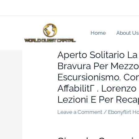
Skip
to
content
Home
About Us
Aperto Solitario La
Bravura Per Mezzo
Escursionismo. Com
AffabilitГ . Lorenz
Lezioni E Per Recap
Leave a Comment
/
Ebonyflirt H