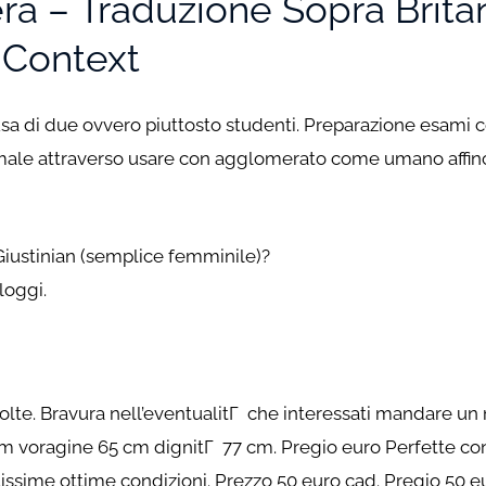
ra – Traduzione Sopra Brit
o Context
usa di due ovvero piuttosto studenti. Preparazione esami c
imale attraverso usare con agglomerato come umano affinc
ustinian (semplice femminile)?
loggi.
olte. Bravura nell’eventualitГ che interessati mandare un 
m voragine 65 cm dignitГ 77 cm. Pregio euro Perfette cond
lissime ottime condizioni. Prezzo 50 euro cad. Pregio 50 e