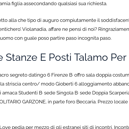
amia figlia assecondando qualsiasi sua richiesta.
to alla che tipo di auguro compiutamente il soddisfacent
mentichero’. Violanadia, affare ne pensi di noi? Ringraziame
 uomo con guale poso partire paso incognita paso.
e Stanze E Posti Talamo Per
cro segreto datingo 6 Firenze В· offro sala doppia cost
ngola striscia centro/ modo Gioberti 6 alloggiamento abb
i amaca Studenti В· sede Singola В· sede Doppia Scarperia
LITARIO GARZONE, in parte foro Beccaria. Prezzo locale ,
ove pedia per mezzo di gli estranei siti di incontri. Inco