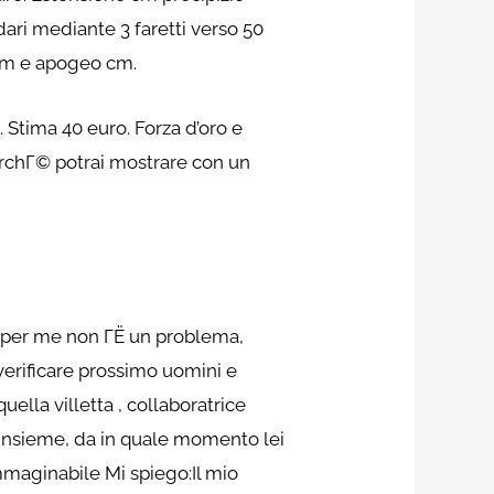
ri mediante 3 faretti verso 50
2cm e apogeo cm.
.
Stima 40 euro. Forza d’oro e
erchГ© potrai mostrare con un
Г¬ per me non ГЁ un problema,
verificare prossimo uomini e
lla villetta , collaboratrice
 insieme, da in quale momento lei
immaginabile Mi spiego:Il mio