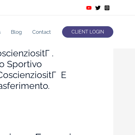
s
Blog
Contact
CLIENT LOGIN
scienziositГ .
o Sportivo
CoscienziositГ E
rasferimento.