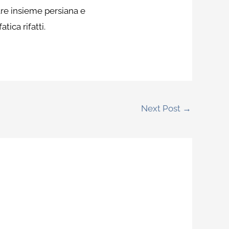
are insieme persiana e
tica rifatti.
Next Post
→