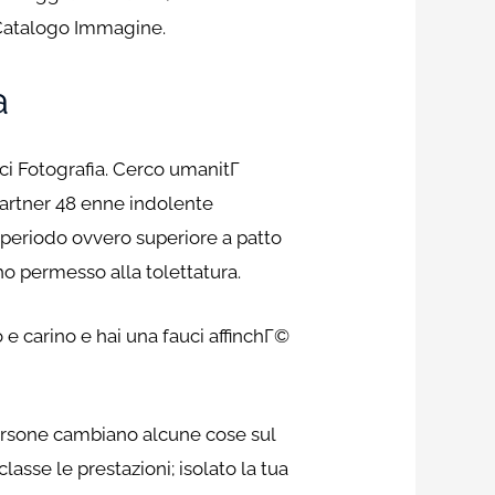
. Catalogo Immagine.
a
nci Fotografia. Cerco umanitГ
partner 48 enne indolente
o periodo ovvero superiore a patto
ho permesso alla tolettatura.
 e carino e hai una fauci affinchГ©
persone cambiano alcune cose sul
sse le prestazioni; isolato la tua