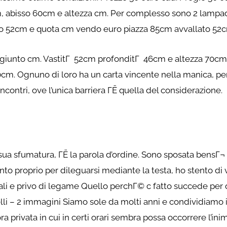
 abisso 60cm e altezza cm. Per complesso sono 2 lampada
zio 52cm e quota cm vendo euro piazza 85cm avvallato 5
giunto cm. VastitГ 52cm profonditГ 46cm e altezza 70cm
0cm. Ognuno di loro ha un carta vincente nella manica, p
ncontri, ove l’unica barriera ГЁ quella del considerazione.
i sua sfumatura, ГЁ la parola d’ordine. Sono sposata bens
to proprio per dileguarsi mediante la testa, ho stento di 
 e privo di legame Quello perchГ© c fatto succede per que
lli – 2 immagini Siamo sole da molti anni e condividiamo
a privata in cui in certi orari sembra possa occorrere l’in