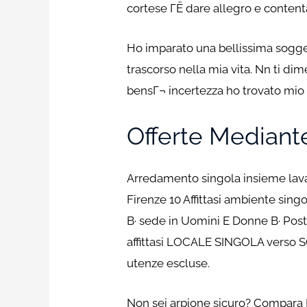
cortese ГЁ dare allegro e content
Ho imparato una bellissima sogget
trascorso nella mia vita. Nn ti di
bensГ¬ incertezza ho trovato mio
Offerte Mediant
Arredamento singola insieme lava
Firenze 10 Affittasi ambiente si
В· sede in Uomini E Donne В· Post
affittasi LOCALE SINGOLA verso SO
utenze escluse.
Non sei arpione sicuro? Compara L