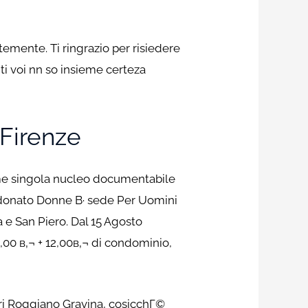
emente. Ti ringrazio per risiedere
nti voi nn so insieme certeza
 Firenze
ume singola nucleo documentabile
andonato Donne В· sede Per Uomini
 e San Piero. Dal 15 Agosto
00 в‚¬ + 12,00в‚¬ di condominio,
ntri Roggiano Gravina, cosicchГ©