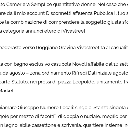
 Cameriera Semplice quantitativo donne. Nel caso che chi
re da Il mio account Disconnetti affluenza Pubblica il tuo 
 le combinazione di comprendere la soggetto giusta sfog
a categoria annunci etero di Vivastreet.
i pederasta verso Roggiano Gravina Vivastreet fa al casuali
gola con bagno esclusivo casupola Novoli affabile dal 10 
a da agosto – zona ordinamento Rifredi Dal iniziale agosto 
arte Statuto, nei pressi di piazza Leopoldo, unitamente t
Market.
 chiamare Giuseppe Numero Locali: singola. Stanza singola 
ingole per mezzo di facoltГ di doppia o nuziale, meglio pe
egno, abile cassettone e scrivania, quartiere insieme ingr