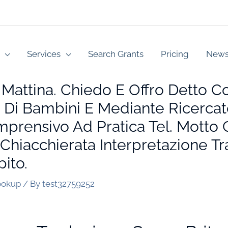
Services
Search Grants
Pricing
New
 Mattina. Chiedo E Offro Detto Co
 Di Bambini E Mediante Ricercat
prensivo Ad Pratica Tel. Motto 
o Chiacchierata Interpretazione T
ito.
ookup
/ By
test32759252