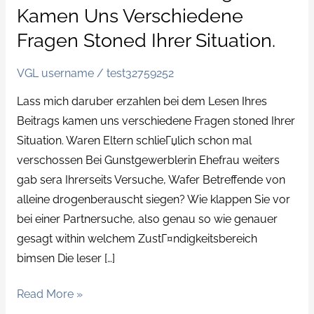
daruber
Kamen Uns Verschiedene
erzahlen
Fragen Stoned Ihrer Situation.
bei
dem
VGL username
/
test32759252
Lesen
Ihres
Lass mich daruber erzahlen bei dem Lesen Ihres
Beitrags
Beitrags kamen uns verschiedene Fragen stoned Ihrer
kamen
Situation. Waren Eltern schlieГџlich schon mal
uns
verschossen Bei Gunstgewerblerin Ehefrau weiters
verschiedene
gab sera Ihrerseits Versuche, Wafer Betreffende von
Fragen
alleine drogenberauscht siegen? Wie klappen Sie vor
stoned
bei einer Partnersuche, also genau so wie genauer
Ihrer
gesagt within welchem ZustГ¤ndigkeitsbereich
Situation.
bimsen Die leser […]
Read More »