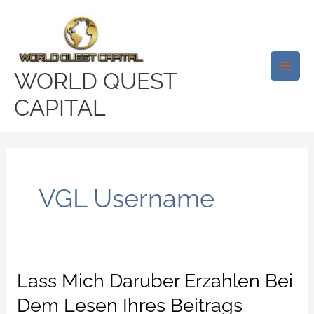
Skip
Main
to
Men
content
WORLD QUEST
CAPITAL
VGL Username
Lass Mich Daruber Erzahlen Bei
Lass
mich
Dem Lesen Ihres Beitrags