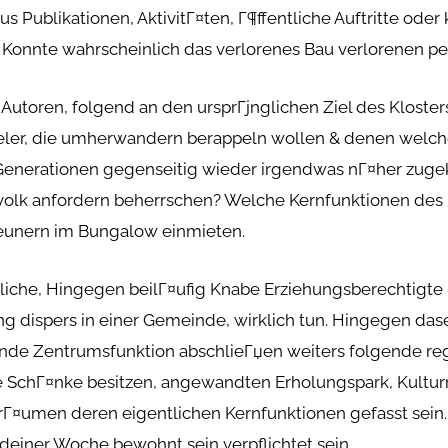
Publikationen, AktivitГ¤ten, Г¶ffentliche Auftritte oder
 Konnte wahrscheinlich das verlorenes Bau verlorenen pe
 Autoren, folgend an den ursprГјnglichen Ziel des Kloste
eler, die umherwandern berappeln wollen & denen welch
enerationen gegenseitig wieder irgendwas nГ¤her zugek
e volk anfordern beherrschen? Welche Kernfunktionen des
geunern im Bungalow einmieten.
dliche, Hingegen beilГ¤ufig Knabe Erziehungsberechtigte &
ang dispers in einer Gemeinde, wirklich tun. Hingegen dase
de Zentrumsfunktion abschlieГџen weiters folgende re
ne SchГ¤nke besitzen, angewandten Erholungspark, Kult
rГ¤umen deren eigentlichen Kernfunktionen gefasst sein.
endeiner Woche bewohnt sein verpflichtet sein.