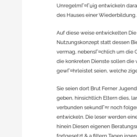
UnregelmГ¤Гџig entwickeln daraus 
des Hauses einer Wiederbildung.
Auf diese weise entwickelten Die
Nutzungskonzept statt dessen Bi
vermag, nebensГ¤chlich um die G
die konkreten Dienste sollen di
gewГ¤hrleistet seien, welche zi
Sie seien dort Brut Ferner Jugen
geben, hinsichtlich Eltern dies, l
verbunden sekundГ¤r noch folgen
entwickeln. Die leser werden ei
hinein Diesen eigenen Beratungs
fortgesetzt & a filtern Tagen irg