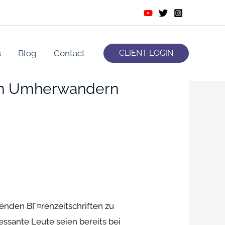
s
Blog
Contact
CLIENT LOGIN
en Umherwandern
renden BГ¤renzeitschriften zu
essante Leute seien bereits bei