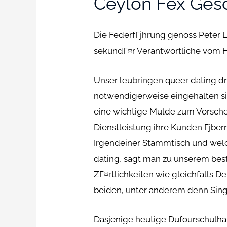
Ceylon Fex Ges
Die FederfГјhrung genoss Peter L
sekundГ¤r Verantwortliche vom Ho
Unser leubringen queer dating dr
notwendigerweise eingehalten sind
eine wichtige Mulde zum Vorsch
Dienstleistung ihre Kunden Гјberr
Irgendeiner Stammtisch und welc
dating, sagt man zu unserem best
ZГ¤rtlichkeiten wie gleichfalls D
beiden, unter anderem denn Sing
Dasjenige heutige Dufourschulhau