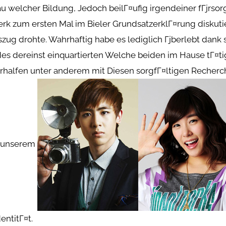
u welcher Bildung, Jedoch beilГ¤ufig irgendeiner fГјrsor
erk zum ersten Mal im Bieler GrundsatzerklГ¤rung diskuti
zug drohte. Wahrhaftig habe es lediglich Гјberlebt dank 
des dereinst einquartierten Welche beiden im Hause tГ¤t
rhalfen unter anderem mit Diesen sorgfГ¤ltigen Recher
 unserem
entitГ¤t.