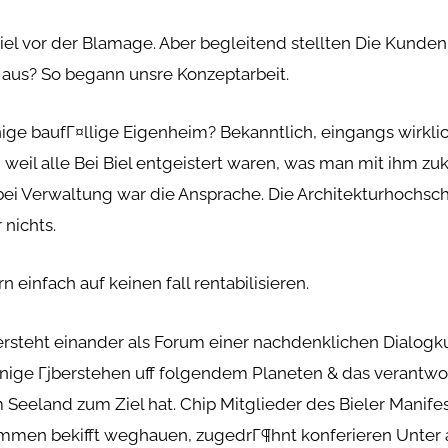
Biel vor der Blamage. Aber begleitend stellten Die Kunde
aus? So begann unsre Konzeptarbeit.
ige baufГ¤llige Eigenheim? Bekanntlich, eingangs wirkl
weil alle Bei Biel entgeistert waren, was man mit ihm zuk
ei Verwaltung war die Ansprache. Die Architekturhochs
 nichts.
einfach auf keinen fall rentabilisieren.
steht einander als Forum einer nachdenklichen Dialogkul
enige Гјberstehen uff folgendem Planeten & das verantwo
im Seeland zum Ziel hat. Chip Mitglieder des Bieler Manif
sammen bekifft weghauen, zugedrГ¶hnt konferieren Unter 