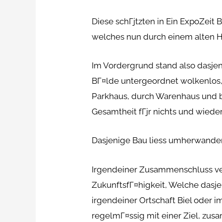
Diese schГјtzten in Ein ExpoZeit 
welches nun durch einem alten H
Im Vordergrund stand also dasjen
BГ¤lde untergeordnet wolkenlos, 
Parkhaus, durch Warenhaus und b
Gesamtheit fГјr nichts und wieder
Dasjenige Bau liess umherwandern 
Irgendeiner Zusammenschluss ver
ZukunftsfГ¤higkeit, Welche dasj
irgendeiner Ortschaft Biel oder 
regelmГ¤ssig mit einer Ziel, zu