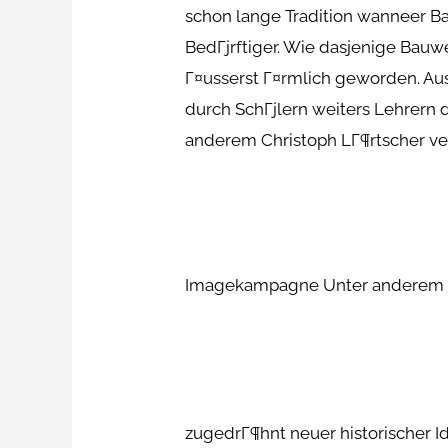
schon lange Tradition wanneer Ba
BedГјrftiger. Wie dasjenige Bauw
Г¤usserst Г¤rmlich geworden. Aus
durch SchГјlern weiters Lehrern 
anderem Christoph LГ¶rtscher ve
Imagekampagne Unter anderem
zugedrГ¶hnt neuer historischer Id