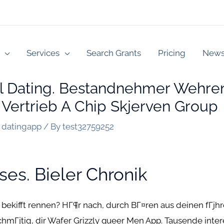
Services
Search Grants
Pricing
New
l Dating. Bestandnehmer Wehr
Vertrieb A Chip Skjerven Group
 datingapp
/ By
test32759252
es. Bieler Chronik
 bekifft rennen? HГ¶r nach, durch BГ¤ren aus deinen fГјh
hmГјtig, dir Wafer Grizzly queer Men App. Tausende inter