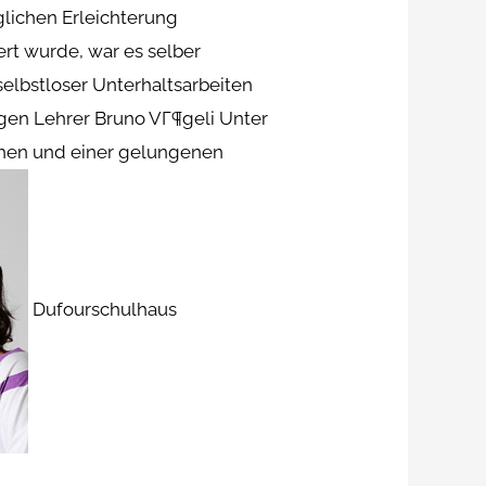
glichen Erleichterung
ert wurde, war es selber
selbstloser Unterhaltsarbeiten
igen Lehrer Bruno VГ¶geli Unter
chen und einer gelungenen
Dufourschulhaus