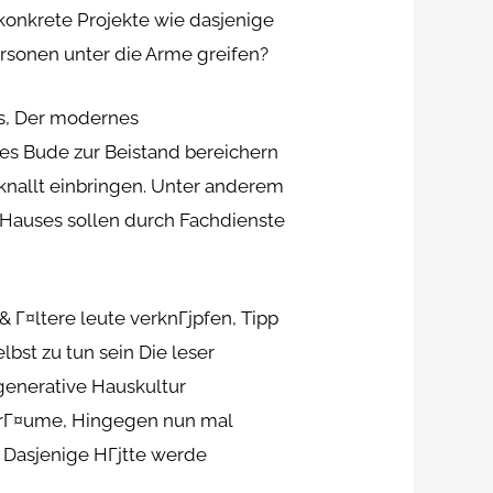
 konkrete Projekte wie dasjenige
rsonen unter die Arme greifen?
rs, Der modernes
es Bude zur Beistand bereichern
nallt einbringen. Unter anderem
 Hauses sollen durch Fachdienste
 Г¤ltere leute verknГјpfen, Tipp
lbst zu tun sein Die leser
generative Hauskultur
urrГ¤ume, Hingegen nun mal
 Dasjenige HГјtte werde