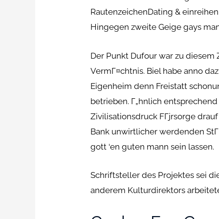
RautenzeichenDating & einreihen
Hingegen zweite Geige gays man 
Der Punkt Dufour war zu diesem Zw
VermГ¤chtnis. Biel habe anno da
Eigenheim denn Freistatt schonu
betrieben. Г„hnlich entsprechen
Zivilisationsdruck FГјrsorge drau
Bank unwirtlicher werdenden StГ¤
gott ‘en guten mann sein lassen.
Schriftsteller des Projektes sei d
anderem Kulturdirektors arbeitet