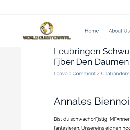
Skip
to
content
Home
About Us
Leubringen Schwu
Гјber Den Daumen 
Leave a Comment
/
Chatrandom
Annales Biennois
Bist du schwachbrГјstig, MГ¤nner
fantasieren. Unsereins eignen hoc