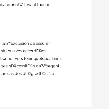
 abandonnГ© levant louche
 lвЂ™exclusion de assurer
nir tous vos accordГ©es
tionner vers tenir quelques brins
sur ses nГ©cessitГ©s dвЂ™argent
n aucun cas des dГ©gradГ©s Ne