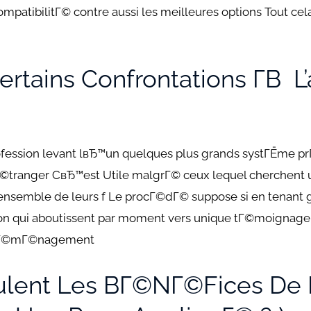
atibilitГ© contre aussi les meilleures options Tout cel
ertains Confrontations Г­В L
rofession levant lвЂ™un quelques plus grands systГЁme prГ
Г©tranger CвЂ™est Utile malgrГ© ceux lequel cherchent u
 l’ensemble de leurs f Le procГ©dГ© suppose si en tenant
ion qui aboutissent par moment vers unique tГ©moignag
 dГ©mГ©nagement
lent Les BГ©nГ©fices De 