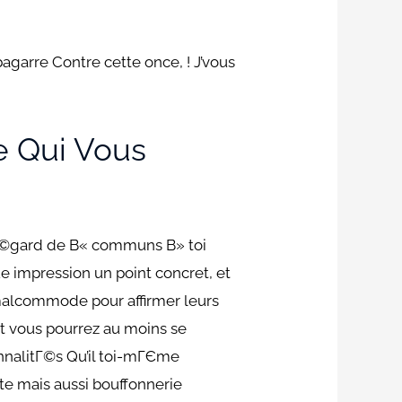
agarre Contre cette once, ! J’vous
e Qui Vous
™Г©gard de В« communs В» toi
e impression un point concret, et
malcommode pour affirmer leurs
Et vous pourrez au moins se
nalitГ©s Qu’il toi-mГЄme
e mais aussi bouffonnerie