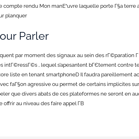
e compte rendu Mon manЕ“uvre laquelle porte Г§a terre
sur planquer
ur Parler
iquent par moment des signaux au sein des rГ©paration Г
intГ©ressГ©s , lequel s’apesantent bГЄtement contre te
ore liste en tenant smartphoneD Il faudra pareillement ac
avec faГ§on agressive ou permet de certains implicites 
rappeler que divers abats de ces plateformes ne seront e
ffrir au niveau des faire appel Г­В