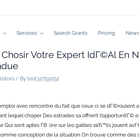
Services
Search Grants
Pricing
New
 Chosir Votre Expert IdГ©al En 
ndue
sitors
/ By
test32759252
 emploi avec rencontre du fait que ceux ci se dГ©roulent
ant lequel choper Des estrades sa offrent l’opportunitГ© e
r Qui sont aptes Г­В lire sur les galbes sвЂ™ils jouent 
comme conception de la situation On trouve comme des si