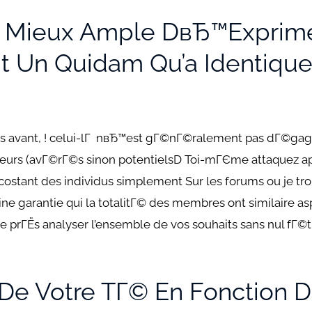
ge Mieux Ample DвЂ™exprime
t Un Quidam Qu’a Identiques
lus avant, ! celui-lГ nвЂ™est gГ©nГ©ralement pas dГ©gag
teurs (avГ©rГ©s sinon potentielsD Toi-mГЄme attaquez a
ccostant des individus simplement Sur les forums ou je t
ne garantie qui la totalitГ© des membres ont similaire asp
e prГЁs analyser l’ensemble de vos souhaits sans nul fГ
De Votre TГ© En Fonction D