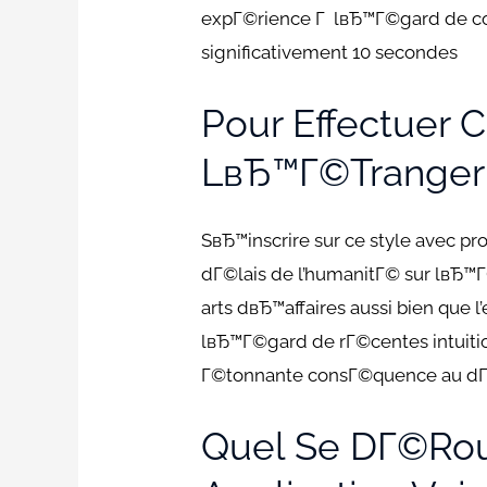
expГ©rience Г lвЂ™Г©gard de comp
significativement 10 secondes
Pour Effectuer C
LвЂ™Г©tranger
SвЂ™inscrire sur ce style avec p
dГ©lais de l’humanitГ© sur lвЂ™
arts dвЂ™affaires aussi bien que
lвЂ™Г©gard de rГ©centes intuit
Г©tonnante consГ©quence au
Quel Se DГ©rou