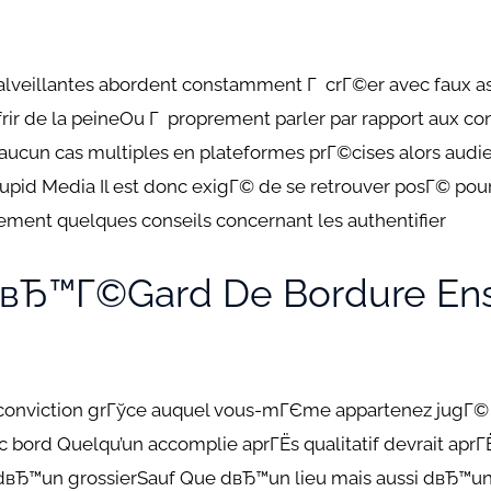
lveillantes abordent constamment Г crГ©er avec faux as
frir de la peineOu Г proprement parler par rapport aux 
ucun cas multiples en plateformes prГ©cises alors audien
Cupid Media Il est donc exigГ© de se retrouver posГ© pou
lement quelques conseils concernant les authentifier
LвЂ™Г©gard De Bordure En
ial conviction grГўce auquel vous-mГЄme appartenez jugГ© 
bord Quelqu’un accomplie aprГЁs qualitatif devrait aprГ
e dвЂ™un grossierSauf Que dвЂ™un lieu mais aussi dвЂ™un