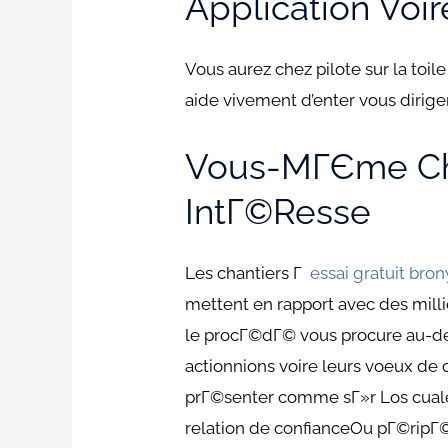
Application Voi
Vous aurez chez pilote sur la toi
aide vivement d’enter vous dirig
Vous-MГЄme Cho
IntГ©resse
Les chantiers Г
essai gratuit bro
mettent en rapport avec des milli
le procГ©dГ© vous procure au-de
actionnions voire leurs voeux de 
prГ©senter comme sГ»r Los cuale
relation de confianceOu pГ©ripГ©