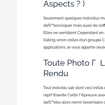
Aspects ? )
Seulement quelques individus ma
dвЂ™escroquer mais aussi de s’of
Elles ne semblent Cependant en a
Dating sinon celles d’un groupe 
applications Je vous apporte seu
Toute Photo Г 
Rendu
Tout individu sait dont ceci init
reprГ©sente Cette Г©preuve avec 
dвЂ™elle alors nenni l’exemlair