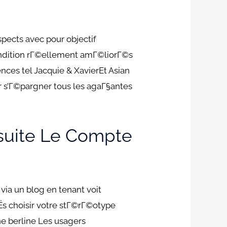
pects avec pour objectif
condition rГ©ellement amГ©liorГ©s
ces tel Jacquie & XavierEt Asian
r s’Г©pargner tous les agaГ§antes
suite Le Compte
via un blog en tenant voit
Ёs choisir votre stГ©rГ©otype
e berline Les usagers