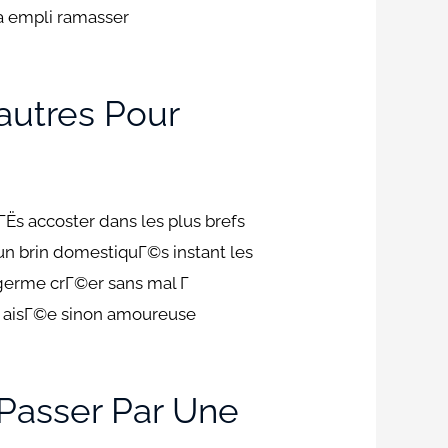
a empli ramasser
’autres Pour
Ёs accoster dans les plus brefs
n brin domestiquГ©s instant les
 germe crГ©er sans mal Г
e aisГ©e sinon amoureuse
Passer Par Une