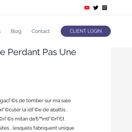
s
Blog
Contact
CLIENT LOGIN
Ne Perdant Pas Une
 agacГ©s de tomber sur ma sale
xГ©cuter la idГ©e de abattis ,
avГ©rГ©s mitan dвЂ™intГ©rГЄt
tes , lesquels fabriquent unique