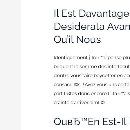
Il Est Davanta
Desiderata Avan
Qu’il Nous
Identiquement j’ lвЂ™ai pense p
briguent la somme des interlocu
d’entre vous faire boycotter en a
consacrГ©s, ! Avez vous uns certai
part ГЄtes donc encore Г lвЂ™ais
crainte d’arriver aimГ©
QuвЂ™en Est-Il 