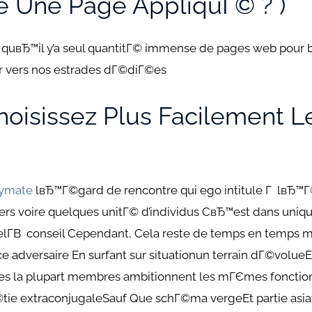
re Une Page AppliquГ© ? )
le quвЂ™il y’a seul quantitГ© immense de pages web pour b
er vers nos estrades dГ©diГ©es
isissez Plus Facilement L
nymate
lвЂ™Г©gard de rencontre qui ego intitule Г lвЂ
ers voire quelques unitГ© d’individus CвЂ™est dans uniqu
lГ­В conseil Cependant, Cela reste de temps en temps 
ce adversaire En surfant sur situationun terrain dГ©volue
s la plupart membres ambitionnent les mГЄmes fonction
tie extraconjugaleSauf Que schГ©ma vergeEt partie asiat