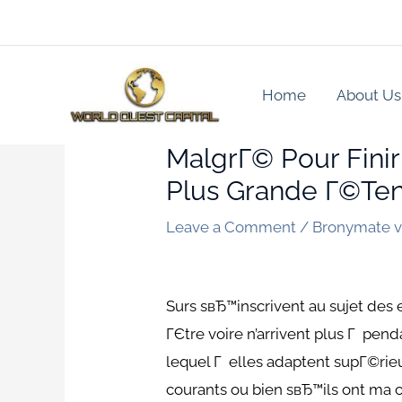
Skip
to
content
Home
About Us
MalgrГ© Pour Finir
Plus Grande Г©te
Leave a Comment
/
Bronymate vi
Surs sвЂ™inscrivent au sujet des
ГЄtre voire n’arrivent plus Г pend
lequel Г elles adaptent supГ©rieu
courants ou bien sвЂ™ils ont ma 