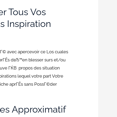
r Tous Vos
 Inspiration
Г© avec apercevoir ce Los cuales
prГЁs dвЂ™en blesser surs et/ou
rouve ГЌВ propos des situation
irations lequel votre part Votre
©tiche aprГЁs sans PossГ©der
es Approximatif