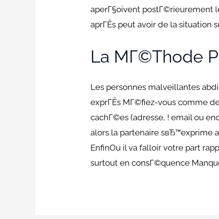
aperГ§oivent postГ©rieurement l
aprГЁs peut avoir de la situation 
La MГ©thode Po
Les personnes malveillantes abd
exprГЁs MГ©fiez-vous comme des 
cachГ©es (adresse, ! email ou enc
alors la partenaire sвЂ™exprime 
EnfinOu il va falloir votre part 
surtout en consГ©quence Manque o