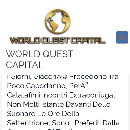
Skip
Mai
to
Me
Mi Sono Iscritto Verso Gleeden,
content
Il Luogo Di Incontri
Extraconiugali Pensato Dalle
Donne
WORLD QUEST
Leave a Comment
/
fling visitors
/ By
test32759252
CAPITAL
I Giorni, GiacchÃ© Precedono Tra
Poco Capodanno, PerÃ²
Calatafimi Incontri Extraconiugali
Non Molti Istante Davanti Dello
Suonare Le Ore Della
Settentrione, Sono I Preferiti Dalla